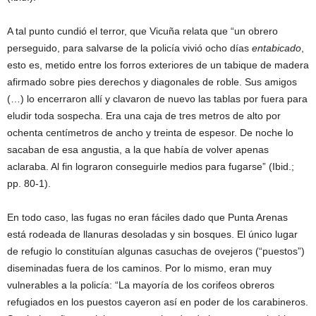
A tal punto cundió el terror, que Vicuña relata que “un obrero
perseguido, para salvarse de la policía vivió ocho días
entabicado
,
esto es, metido entre los forros exteriores de un tabique de madera
afirmado sobre pies derechos y diagonales de roble. Sus amigos
(…) lo encerraron allí y clavaron de nuevo las tablas por fuera para
eludir toda sospecha. Era una caja de tres metros de alto por
ochenta centímetros de ancho y treinta de espesor. De noche lo
sacaban de esa angustia, a la que había de volver apenas
aclaraba. Al fin lograron conseguirle medios para fugarse” (Ibid.;
pp. 80-1).
En todo caso, las fugas no eran fáciles dado que Punta Arenas
está rodeada de llanuras desoladas y sin bosques. El único lugar
de refugio lo constituían algunas casuchas de ovejeros (“puestos”)
diseminadas fuera de los caminos. Por lo mismo, eran muy
vulnerables a la policía: “La mayoría de los corifeos obreros
refugiados en los puestos cayeron así en poder de los carabineros.