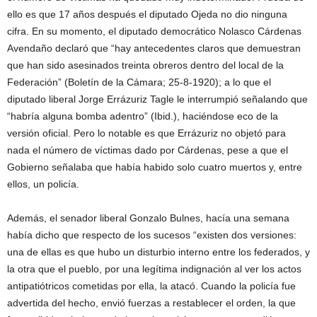
ello es que 17 años después el diputado Ojeda no dio ninguna
cifra. En su momento, el diputado democrático Nolasco Cárdenas
Avendaño declaró que “hay antecedentes claros que demuestran
que han sido asesinados treinta obreros dentro del local de la
Federación” (Boletín de la Cámara; 25-8-1920); a lo que el
diputado liberal Jorge Errázuriz Tagle le interrumpió señalando que
“habría alguna bomba adentro” (Ibid.), haciéndose eco de la
versión oficial. Pero lo notable es que Errázuriz no objetó para
nada el número de víctimas dado por Cárdenas, pese a que el
Gobierno señalaba que había habido solo cuatro muertos y, entre
ellos, un policía.
Además, el senador liberal Gonzalo Bulnes, hacía una semana
había dicho que respecto de los sucesos “existen dos versiones:
una de ellas es que hubo un disturbio interno entre los federados, y
la otra que el pueblo, por una legítima indignación al ver los actos
antipatiótricos cometidas por ella, la atacó. Cuando la policía fue
advertida del hecho, envió fuerzas a restablecer el orden, la que