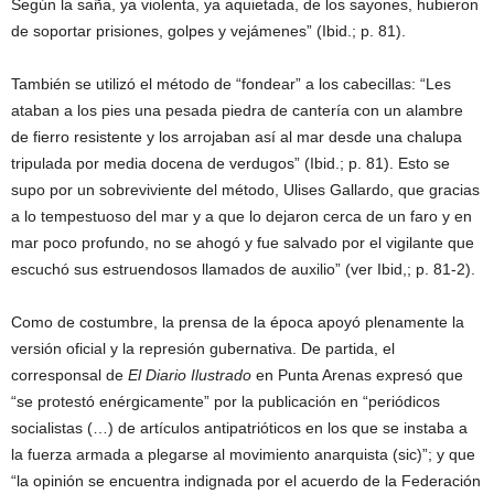
Según la saña, ya violenta, ya aquietada, de los sayones, hubieron
de soportar prisiones, golpes y vejámenes” (Ibid.; p. 81).
También se utilizó el método de “fondear” a los cabecillas: “Les
ataban a los pies una pesada piedra de cantería con un alambre
de fierro resistente y los arrojaban así al mar desde una chalupa
tripulada por media docena de verdugos” (Ibid.; p. 81). Esto se
supo por un sobreviviente del método, Ulises Gallardo, que gracias
a lo tempestuoso del mar y a que lo dejaron cerca de un faro y en
mar poco profundo, no se ahogó y fue salvado por el vigilante que
escuchó sus estruendosos llamados de auxilio” (ver Ibid,; p. 81-2).
Como de costumbre, la prensa de la época apoyó plenamente la
versión oficial y la represión gubernativa. De partida, el
corresponsal de
El Diario Ilustrado
en Punta Arenas expresó que
“se protestó enérgicamente” por la publicación en “periódicos
socialistas (…) de artículos antipatrióticos en los que se instaba a
la fuerza armada a plegarse al movimiento anarquista (sic)”; y que
“la opinión se encuentra indignada por el acuerdo de la Federación