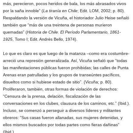
más, perecieron, pocos heridos de bala, los más abrasados vivos
por la saña innoble” (
La tiranía en Chile
; Edit. LOM, 2002; p. 80).
Respaldando la versión de Vicuña, el historiador Julio Heise señaló
también que “más de una treintena de personas murieron
quemadas” (
Historia de Chile. El Período Parlamentario, 1861-
1925
, Tomo I; Edit. Andrés Bello, 1974).
Lo que es claro es que luego de la matanza –como era costumbre-
arreció una represión generalizada. Así, Vicuña señaló que “todas
las manifestaciones públicas fueron prohibidas; las calles de Punta
Arenas eran patrulladas y los grupos de transeúntes pacíficos,
disueltos como si hubiese estado de sitio”. (Vicuña; p. 80).
Proliferaron, también, otras formas de violación de derechos:
“Censura de la prensa, delación, fiscalización de las
conversaciones en los clubes, clausura de los caminos, etc.” (Ibid.).
Incluso, se comenzó a perseguir a diversos líderes y militantes
obreros: “Sus casas fueron allanadas, sus mujeres detenidas, y
ellos mismos buscados por todas partes como fieras dañinas”
(Ibid.).