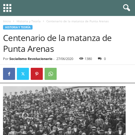
Inicio
Historia y Teoría
Centenario de la matanza de Punta Arenas
HISTORIA Y TEORÍA
Centenario de la matanza de
Punta Arenas
Por
Socialismo Revolucionario
-
27/06/2020
1380
0