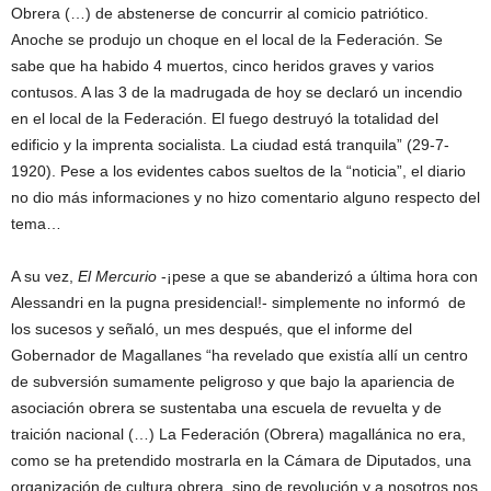
Obrera (…) de abstenerse de concurrir al comicio patriótico.
Anoche se produjo un choque en el local de la Federación. Se
sabe que ha habido 4 muertos, cinco heridos graves y varios
contusos. A las 3 de la madrugada de hoy se declaró un incendio
en el local de la Federación. El fuego destruyó la totalidad del
edificio y la imprenta socialista. La ciudad está tranquila” (29-7-
1920). Pese a los evidentes cabos sueltos de la “noticia”, el diario
no dio más informaciones y no hizo comentario alguno respecto del
tema…
A su vez,
El Mercurio
-¡pese a que se abanderizó a última hora con
Alessandri en la pugna presidencial!- simplemente no informó de
los sucesos y señaló, un mes después, que el informe del
Gobernador de Magallanes “ha revelado que existía allí un centro
de subversión sumamente peligroso y que bajo la apariencia de
asociación obrera se sustentaba una escuela de revuelta y de
traición nacional (…) La Federación (Obrera) magallánica no era,
como se ha pretendido mostrarla en la Cámara de Diputados, una
organización de cultura obrera, sino de revolución y a nosotros nos