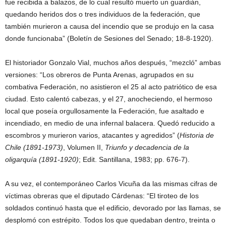
fue recibida a balazos, de lo cual resultó muerto un guardián,
quedando heridos dos o tres individuos de la federación, que
también murieron a causa del incendio que se produjo en la casa
donde funcionaba” (Boletín de Sesiones del Senado; 18-8-1920).
El historiador Gonzalo Vial, muchos años después, “mezcló” ambas
versiones: “Los obreros de Punta Arenas, agrupados en su
combativa Federación, no asistieron el 25 al acto patriótico de esa
ciudad. Esto calentó cabezas, y el 27, anocheciendo, el hermoso
local que poseía orgullosamente la Federación, fue asaltado e
incendiado, en medio de una infernal balacera. Quedó reducido a
escombros y murieron varios, atacantes y agredidos” (
Historia de
Chile (1891-1973)
, Volumen II,
Triunfo y decadencia de la
oligarquía (1891-1920)
; Edit. Santillana, 1983; pp. 676-7).
A su vez, el contemporáneo Carlos Vicuña da las mismas cifras de
víctimas obreras que el diputado Cárdenas: “El tiroteo de los
soldados continuó hasta que el edificio, devorado por las llamas, se
desplomó con estrépito. Todos los que quedaban dentro, treinta o