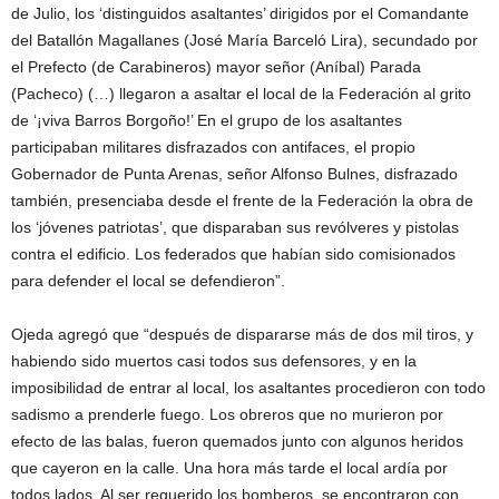
de Julio, los ‘distinguidos asaltantes’ dirigidos por el Comandante
del Batallón Magallanes (José María Barceló Lira), secundado por
el Prefecto (de Carabineros) mayor señor (Aníbal) Parada
(Pacheco) (…) llegaron a asaltar el local de la Federación al grito
de ‘¡viva Barros Borgoño!’ En el grupo de los asaltantes
participaban militares disfrazados con antifaces, el propio
Gobernador de Punta Arenas, señor Alfonso Bulnes, disfrazado
también, presenciaba desde el frente de la Federación la obra de
los ‘jóvenes patriotas’, que disparaban sus revólveres y pistolas
contra el edificio. Los federados que habían sido comisionados
para defender el local se defendieron”.
Ojeda agregó que “después de dispararse más de dos mil tiros, y
habiendo sido muertos casi todos sus defensores, y en la
imposibilidad de entrar al local, los asaltantes procedieron con todo
sadismo a prenderle fuego. Los obreros que no murieron por
efecto de las balas, fueron quemados junto con algunos heridos
que cayeron en la calle. Una hora más tarde el local ardía por
todos lados. Al ser requerido los bomberos, se encontraron con