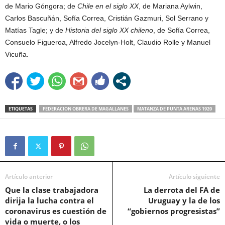
de Mario Góngora; de
Chile en el siglo XX
, de Mariana Aylwin,
Carlos Bascuñán, Sofía Correa, Cristián Gazmuri, Sol Serrano y
Matías Tagle; y de
Historia del siglo XX chileno
, de Sofía Correa,
Consuelo Figueroa, Alfredo Jocelyn-Holt, Claudio Rolle y Manuel
Vicuña.
ETIQUETAS
FEDERACION OBRERA DE MAGALLANES
MATANZA DE PUNTA ARENAS 1920
Artículo anterior
Artículo siguiente
Que la clase trabajadora
La derrota del FA de
dirija la lucha contra el
Uruguay y la de los
coronavirus es cuestión de
“gobiernos progresistas”
vida o muerte, o los