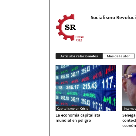
Socialismo Revoluc
Artículos relacionados
Más del autor
Capitalismo en Crisis
Internac
La economía capitalista
Senegal
mundial en peligro
context
económ