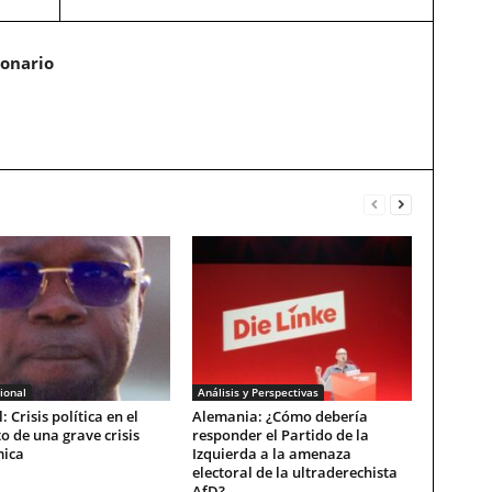
ionario
ional
Análisis y Perspectivas
: Crisis política en el
Alemania: ¿Cómo debería
o de una grave crisis
responder el Partido de la
ica
Izquierda a la amenaza
electoral de la ultraderechista
AfD?