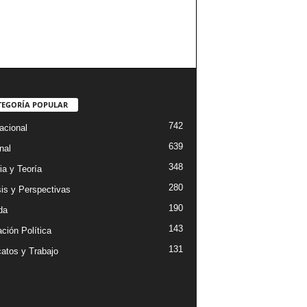
TEGORÍA POPULAR
742
acional
639
nal
348
ia y Teoría
280
sis y Perspectivas
190
da
143
ción Política
131
catos y Trabajo