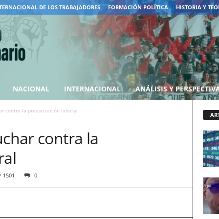
TERNACIONAL DE LOS TRABAJADORES
FORMACIÓN POLÍTICA
HISTORIA Y TEO
NACIONAL
INTERNACIONAL
ANÁLISIS Y PERSPECTIV
ar contra la precarización laboral
AR
uchar contra la
ral
1501
0