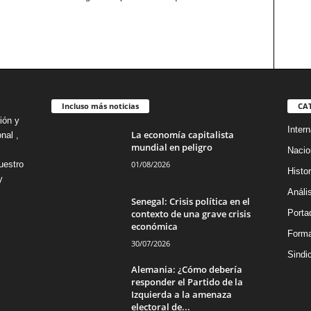
Incluso más noticias
CA
ión y
Intern
La economía capitalista
nal ,
mundial en peligro
Nacio
01/08/2026
uestro
Histor
y
Análi
Senegal: Crisis política en el
contexto de una grave crisis
Porta
económica
Forma
30/07/2026
Sindi
Alemania: ¿Cómo debería
responder el Partido de la
Izquierda a la amenaza
electoral de...