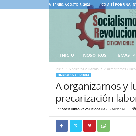
VIERNES, AGOSTO 7, 2026
COMITÉ POR UNA IN
INICIO
NOSOTROS
TEMAS
Inicio
Sindicatos y Trabajo
A organizarnos y luch
SINDICATOS Y TRABAJO
A organizarnos y l
precarización labo
Por
Socialismo Revolucionario
-
23/09/2020