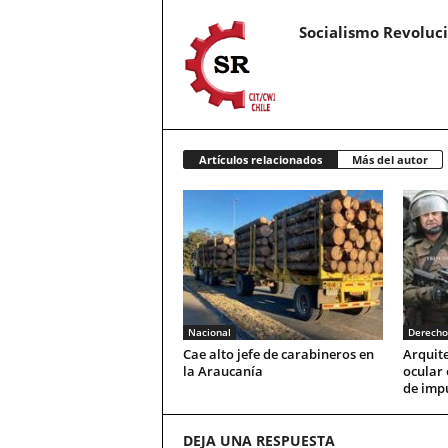
Socialismo Revoluc
Artículos relacionados
Más del autor
Nacional
Derech
Cae alto jefe de carabineros en
Arquite
la Araucanía
ocular 
de imp
DEJA UNA RESPUESTA