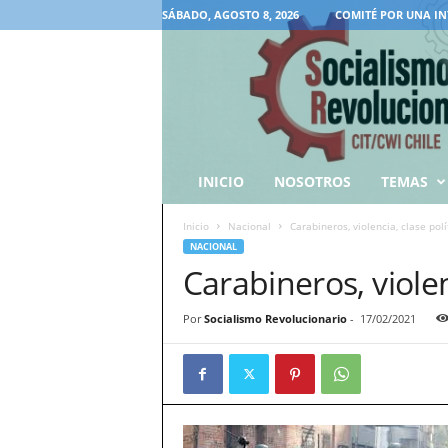
SÁBADO, AGOSTO 8, 2026
COMITÉ POR UNA IN
INICIO
NOSOTROS
TEMAS
Inicio
Nacional
Carabineros, violencia, clase polí
NACIONAL
Carabineros, violen
Por
Socialismo Revolucionario
-
17/02/2021