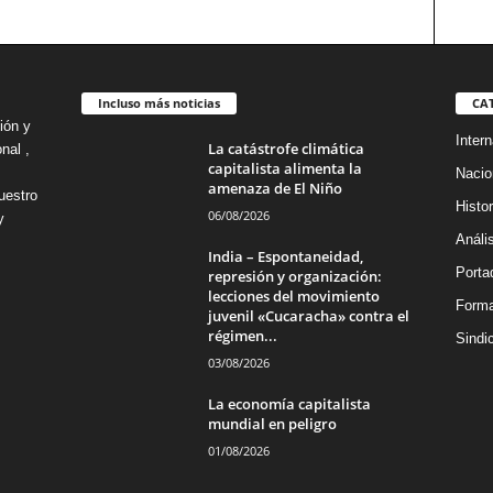
Incluso más noticias
CA
ión y
Intern
La catástrofe climática
nal ,
capitalista alimenta la
Nacio
amenaza de El Niño
uestro
Histor
06/08/2026
y
Análi
India – Espontaneidad,
Porta
represión y organización:
lecciones del movimiento
Forma
juvenil «Cucaracha» contra el
régimen...
Sindi
03/08/2026
La economía capitalista
mundial en peligro
01/08/2026