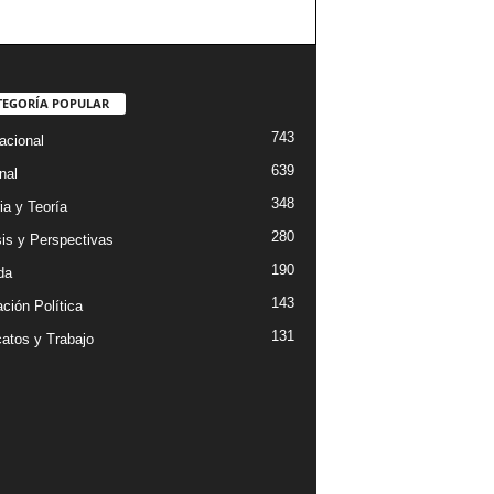
TEGORÍA POPULAR
743
acional
639
nal
348
ia y Teoría
280
sis y Perspectivas
190
da
143
ción Política
131
catos y Trabajo