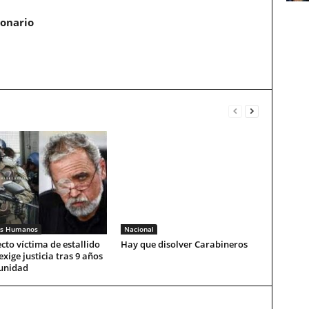
ionario
os Humanos
Nacional
cto víctima de estallido
Hay que disolver Carabineros
exige justicia tras 9 años
unidad