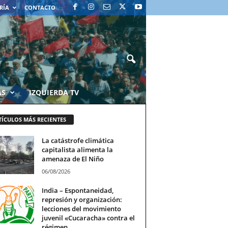
RÍA
CONTACTO
AS
IZQUIERDA TV
TÍCULOS MÁS RECIENTES
La catástrofe climática
capitalista alimenta la
amenaza de El Niño
06/08/2026
India – Espontaneidad,
represión y organización:
lecciones del movimiento
juvenil «Cucaracha» contra el
régimen...