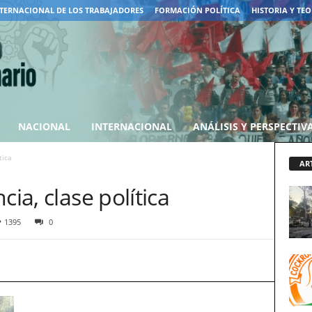
TERNACIONAL DE LOS TRABAJADORES
FORMACIÓN POLÍTICA
HISTORIA Y TEO
NACIONAL
INTERNACIONAL
ANÁLISIS Y PERSPECTIV
tica
AR
cia, clase política
1395
0