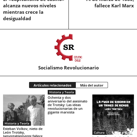
alcanza nuevos niveles
fallece Karl Marx
mientras crece la
desigualdad
Socialismo Revolucionario
Artículos relacionados
Más del autor
Historia y Teoría
Ochenta y dos
aniversario del asesinato
de Trotsky: Las ideas
revolucionarias de un
gigante marxista
Historia y Teoría
Esteban Volkov, nieto de
León Trotsky,
Cultura
lamentablemente fallece