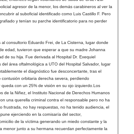
policial agresor de la menor, los demás carabineros al ver la
encubrir al suboficial identificado como Luis Castillo F. Pero
grafiado y tenían su parche identificatorio para no perder
al consultorio Eduardo Frei, de La Cisterna, lugar donde
 de edad, tuvieron que esperar a que su madre Johanna
ad de su hija. Fue derivada al Hospital Dr. Exequiel
 del área oftalmológica a UTO del Hospital Salvador, lugar
blemente el diagnóstico fue desconcertante, tras el
ó contusión orbitaria derecha severa, perdiendo
y queda con un 25% de visión en su ojo izquierdo.Los
s de la Niñez, el Instituto Nacional de Derechos Humanos
on una querella criminal contra el responsable pero no ha
to frustrada, no hay respuestas, no ha tenido audiencia, el
impune ejerciendo en la comisaría del sector,
micilio de la víctima generando un miedo constante y la
. La menor junto a su hermana recuerdan perfectamente la