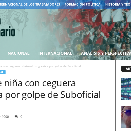
TERNACIONAL DE LOS TRABAJADORES
FORMACIÓN POLÍTICA
HISTORIA Y TEO
NACIONAL
INTERNACIONAL
ANÁLISIS Y PERSPECTIV
 con ceguera bilateral progresiva por golpe de Suboficial...
AR
AL
 niña con ceguera
a por golpe de Suboficial
1000
0