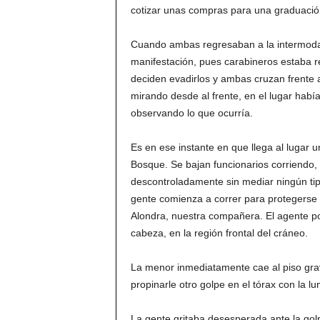
cotizar unas compras para una graduació
Cuando ambas regresaban a la intermodal
manifestación, pues carabineros estaba r
deciden evadirlos y ambas cruzan frente 
mirando desde al frente, en el lugar hab
observando lo que ocurría.
Es en ese instante en que llega al lugar 
Bosque. Se bajan funcionarios corriendo,
descontroladamente sin mediar ningún tipo
gente comienza a correr para protegerse 
Alondra, nuestra compañera. El agente pol
cabeza, en la región frontal del cráneo.
La menor inmediatamente cae al piso grav
propinarle otro golpe en el tórax con la lu
La gente gritaba desesperada ante la golp