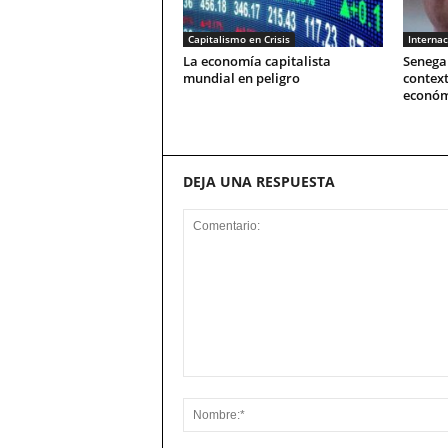
Capitalismo en Crisis
Internac
La economía capitalista
Senegal
mundial en peligro
context
económ
DEJA UNA RESPUESTA