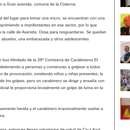
n a Gran avenida, comuna de la Cisterna.
 del lugar para tomar una micro, se encuentran con una
eprimiendo a manifestantes en ese sector, por lo que
a la calle de Avenida. Ossa para resguardarse. Se quedan
ía abuelos, una embarazada y otros adolescentes
un bus blindado de la 39º Comisaría de Carabineros El
 deteniendo a personas y comienzan a golpear a todos
 de provocación, existiendo niños y niñas presentes, la
de los golpes, pero un carabinero se dirige y ensaña con
icial le proporciona brutalmente un golpe de luma en la
emente herida y el carabinero irracionalmente vuelve a
ma.
iza, entonces llegan voluntarios de salud de Cruz Azul