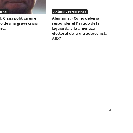
ional
Análisis y Perspectivas
: Crisis política en el
Alemania: ¿Cómo debería
o de una grave crisis
responder el Partido de la
ica
Izquierda a la amenaza
electoral de la ultraderechista
AfD?