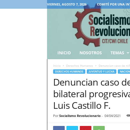
VIERNES, AGOSTO 7, 2026
COMITÉ POR UNA IN
INICIO
NOSOTROS
TEMAS
Inicio
Derechos Humanos
Denuncian caso de niña
DERECHOS HUMANOS
JUVENTUD Y LUCHA
NACION
Denuncian caso de
bilateral progresiv
Luis Castillo F.
Por
Socialismo Revolucionario
-
04/04/2021