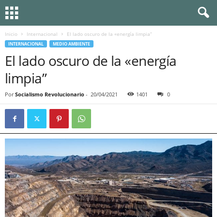
Inicio
Internacional
El lado oscuro de la «energía limpia”
INTERNACIONAL
MEDIO AMBIENTE
El lado oscuro de la «energía
limpia”
Por
Socialismo Revolucionario
-
20/04/2021
1401
0