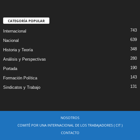
CATEGORÍA POPULAR
743
Internacional
639
Nacional
348
Historia y Teoría
280
Análisis y Perspectivas
190
Portada
143
Formación Política
131
Sindicatos y Trabajo
NOSOTROS
COMITÉ POR UNA INTERNACIONAL DE LOS TRABAJADORES ( CIT )
CONTACTO