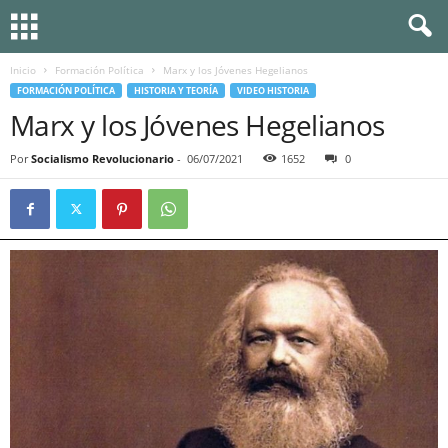
Inicio
Formación Política
Marx y los Jóvenes Hegelianos
FORMACIÓN POLÍTICA
HISTORIA Y TEORÍA
VIDEO HISTORIA
Marx y los Jóvenes Hegelianos
Por
Socialismo Revolucionario
-
06/07/2021
1652
0