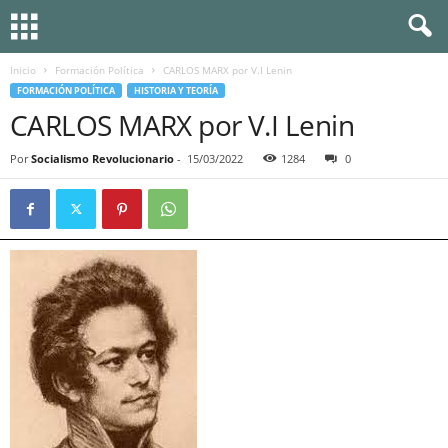
Inicio
Formación Política
CARLOS MARX por V.I Lenin
FORMACIÓN POLÍTICA
HISTORIA Y TEORÍA
CARLOS MARX por V.I Lenin
Por
Socialismo Revolucionario
-
15/03/2022
1284
0