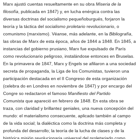
Marx ajustó cuentas resueltamente en su obra
Miseria de la
filosofía
, publicada en 1847) y, en lucha enérgica contra las
diversas doctrinas del socialismo pequeñoburgués, forjaron la
teoría y la táctica del
socialismo proletario
revolucionario, o
comunismo (marxismo). Véanse, más adelante, en la
Bibliografía
,
las obras de Marx de esta época, años de 1844 a 1848. En 1845, a
instancias del gobierno prusiano, Marx fue expulsado de París
como revolucionario peligroso, instalándose entonces en Bruselas.
En la primavera de 1847, Marx y Engels se afiliaron a una sociedad
secreta de propaganda, la Liga de los Comunistas, tuvieron una
participación destacada en el II Congreso de esta organización
(celebra do en Londres en noviembre de 1847) y por encargo del
Congre so redactaron el famoso
Manifiesto del Partido
Comunista
que apareció en febrero de 1848. En esta obra se
traza, con claridad y brillantez geniales, una nueva concepción del
mundo: el materialismo consecuente, aplicado también al campo
de la vida social; la dialéctica como la doctrina más completa y
profunda del desarrollo; la teoría de la lucha de clases y de la
histórica misión revolucionaria universal del proletariado como