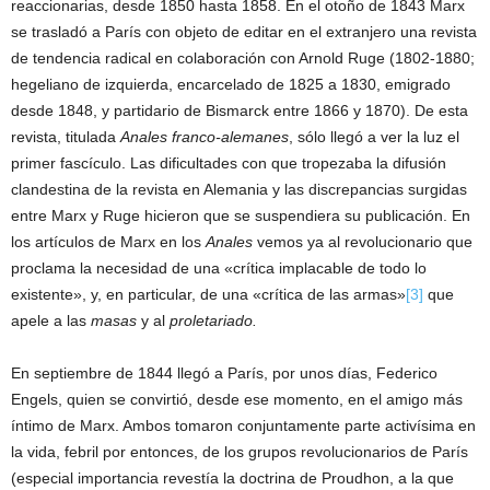
reaccionarias, desde 1850 hasta 1858. En el otoño de 1843 Marx
se trasladó a París con objeto de editar en el extranjero una revista
de tendencia radical en colaboración con Arnold Ruge (1802-1880;
hegeliano de izquierda, encarcelado de 1825 a 1830, emigrado
desde 1848, y partidario de Bismarck entre 1866 y 1870). De esta
revista, titulada
Anales franco-alemanes
, sólo llegó a ver la luz el
primer fascículo. Las dificultades con que tropezaba la difusión
clandestina de la revista en Alemania y las discrepancias surgidas
entre Marx y Ruge hicieron que se suspendiera su publicación. En
los artículos de Marx en los
Anales
vemos ya al revolucionario que
proclama la necesidad de una «crítica implacable de todo lo
existente», y, en particular, de una «crítica de las armas»
[3]
que
apele a las
masas
y al
proletariado.
En septiembre de 1844 llegó a París, por unos días, Federico
Engels, quien se convirtió, desde ese momento, en el amigo más
íntimo de Marx. Ambos tomaron conjuntamente parte activísima en
la vida, febril por entonces, de los grupos revolucionarios de París
(especial importancia revestía la doctrina de Proudhon, a la que