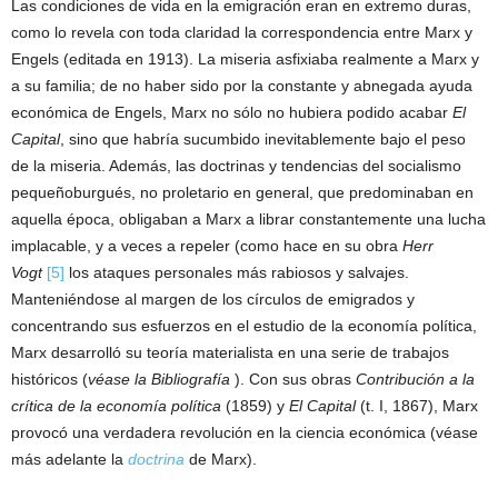
Las condiciones de vida en la emigración eran en extremo duras,
como lo revela con toda claridad la correspondencia entre Marx y
Engels (editada en 1913). La miseria asfixiaba realmente a Marx y
a su familia; de no haber sido por la constante y abnegada ayuda
económica de Engels, Marx no sólo no hubiera podido acabar
El
Capital
, sino que habría sucumbido inevitablemente bajo el peso
de la miseria. Además, las doctrinas y tendencias del socialismo
pequeñoburgués, no proletario en general, que predominaban en
aquella época, obligaban a Marx a librar constantemente una lucha
implacable, y a veces a repeler (como hace en su obra
Herr
Vogt
[5]
los ataques personales más rabiosos y salvajes.
Manteniéndose al margen de los círculos de emigrados y
concentrando sus esfuerzos en el estudio de la economía política,
Marx desarrolló su teoría materialista en una serie de trabajos
históricos (
véase la Bibliografía
). Con sus obras
Contribución a la
crítica de la economía política
(1859) y
El Capital
(t. I, 1867), Marx
provocó una verdadera revolución en la ciencia económica (véase
más adelante la
doctrina
de Marx).