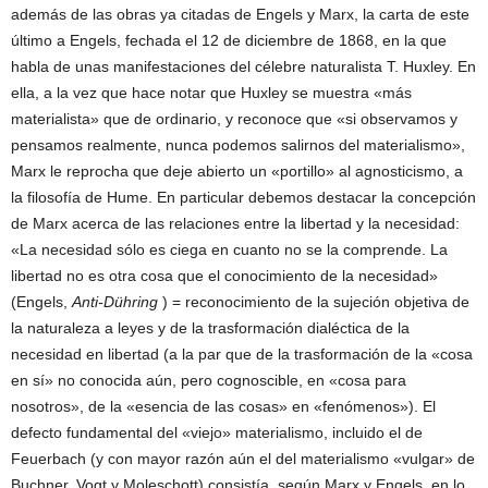
además de las obras ya citadas de Engels y Marx, la carta de este
último a Engels, fechada el 12 de diciembre de 1868, en la que
habla de unas manifestaciones del célebre naturalista T. Huxley. En
ella, a la vez que hace notar que Huxley se muestra «más
materialista» que de ordinario, y reconoce que «si observamos y
pensamos realmente, nunca podemos salirnos del materialismo»,
Marx le reprocha que deje abierto un «portillo» al agnosticismo, a
la filosofía de Hume. En particular debemos destacar la concepción
de Marx acerca de las relaciones entre la libertad y la necesidad:
«La necesidad sólo es ciega en cuanto no se la comprende. La
libertad no es otra cosa que el conocimiento de la necesidad»
(Engels,
Anti-Dühring
) = reconocimiento de la sujeción objetiva de
la naturaleza a leyes y de la trasformación dialéctica de la
necesidad en libertad (a la par que de la trasformación de la «cosa
en sí» no conocida aún, pero cognoscible, en «cosa para
nosotros», de la «esencia de las cosas» en «fenómenos»). El
defecto fundamental del «viejo» materialismo, incluido el de
Feuerbach (y con mayor razón aún el del materialismo «vulgar» de
Buchner, Vogt y Moleschott) consistía, según Marx y Engels, en lo