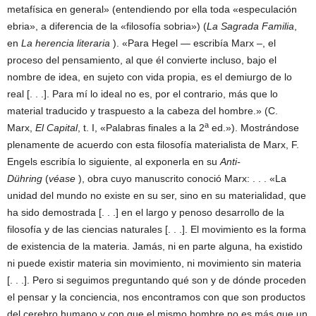
metafísica en general» (entendiendo por ella toda «especulación
ebria», a diferencia de la «filosofía sobria») (
La Sagrada Familia
,
en
La herencia literaria
). «Para Hegel — escribía Marx –, el
proceso del pensamiento, al que él convierte incluso, bajo el
nombre de idea, en sujeto con vida propia, es el demiurgo de lo
real [. . .]. Para mí lo ideal no es, por el contrario, más que lo
material traducido y traspuesto a la cabeza del hombre.» (C.
a
Marx,
El Capital
, t. I, «Palabras finales a la 2
ed.»). Mostrándose
plenamente de acuerdo con esta filosofía materialista de Marx, F.
Engels escribía lo siguiente, al exponerla en su
Anti-
Dühring
(
véase
), obra cuyo manuscrito conoció Marx: . . . «La
unidad del mundo no existe en su ser, sino en su materialidad, que
ha sido demostrada [. . .] en el largo y penoso desarrollo de la
filosofía y de las ciencias naturales [. . .]. El movimiento es la forma
de existencia de la materia. Jamás, ni en parte alguna, ha existido
ni puede existir materia sin movimiento, ni movimiento sin materia
[. . .]. Pero si seguimos preguntando qué son y de dónde proceden
el pensar y la conciencia, nos encontramos con que son productos
del cerebro humano y con que el mismo hombre no es más que un