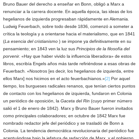
Bruno Bauer del derecho a enseñar en Bonn, obligó a Marx a
renunciar a la carrera docente. En aquella época, las ideas de los
hegelianos de izquierda progresaban rápidamente en Alemania.
Ludwig Feuerbach, sobre todo desde 1836, comenzó a someter a
crítica la teología y a orientarse hacia el materialismo, que en 1841
(
La esencia del cristianismo
) se impone ya definitivamente en su
pensamiento; en 1843 ven la luz sus
Principios de la filosofía del
porvenir.
«Hay que haber vivido la influencia liberadora» de estos
libros, escribía Engels años más tarde refiriéndose a esas obras de
Feuerbach. «Nosotros [es decir, los hegelianos de izquierda, entre
ellos Marx] nos hicimos en el acto feuerbachianos.»
[2]
Por aquel
tiempo, los burgueses radicales renanos, que tenían ciertos puntos
de contacto con los hegelianos de izquierda, fundaron en Colonia
un periódico de oposición, la
Gaceta del Rin
(cuyo primer número
salió el 1 de enero de 1842). Marx y Bruno Bauer fueron invitados
como principales colaboradores; en octubre de 1842 Marx fue
nombrado redactor jefe del periódico y se trasladó de Bonn a
Colonia. La tendencia democrática revolucionaria del periódico fue
acentuándose bajo la jefatura de redacción de Marx, y el gobierno