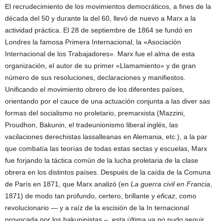
El recrudecimiento de los movimientos democráticos, a fines de la
década del 50 y durante la del 60, llevó de nuevo a Marx a la
actividad práctica. El 28 de septiembre de 1864 se fundó en
Londres la famosa Primera Internacional, la «Asociación
Internacional de los Trabajadores». Marx fue el alma de esta
organización, el autor de su primer «Llamamiento» y de gran
número de sus resoluciones, declaraciones y manifiestos.
Unificando el movimiento obrero de los diferentes países,
orientando por el cauce de una actuación conjunta a las diver sas
formas del socialismo no proletario, premarxista (Mazzini,
Proudhon, Bakunin, el tradeunionismo liberal inglés, las
vacilaciones derechistas lassalleanas en Alemania, etc.), a la par
que combatía las teorías de todas estas sectas y escuelas, Marx
fue forjando la táctica común de la lucha proletaria de la clase
obrera en los distintos países. Después de la caída de la Comuna
de París en 1871, que Marx analizó (en
La guerra civil en Francia
,
1871) de modo tan profundo, certero, brillante y
eficaz
, como
revolucionario — y a raíz de la escisión de la In ternacional
provocada por los bakuninistas –, esta última ya no pudo seguir