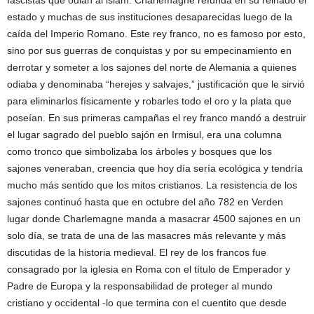
fascistas que odian al islam. Charlemagne refunda en su reinado el
estado y muchas de sus instituciones desaparecidas luego de la
caída del Imperio Romano. Este rey franco, no es famoso por esto,
sino por sus guerras de conquistas y por su empecinamiento en
derrotar y someter a los sajones del norte de Alemania a quienes
odiaba y denominaba “herejes y salvajes,” justificación que le sirvió
para eliminarlos físicamente y robarles todo el oro y la plata que
poseían. En sus primeras campañas el rey franco mandó a destruir
el lugar sagrado del pueblo sajón en Irmisul, era una columna
como tronco que simbolizaba los árboles y bosques que los
sajones veneraban, creencia que hoy día sería ecológica y tendría
mucho más sentido que los mitos cristianos. La resistencia de los
sajones continuó hasta que en octubre del año 782 en Verden
lugar donde Charlemagne manda a masacrar 4500 sajones en un
solo día, se trata de una de las masacres más relevante y más
discutidas de la historia medieval. El rey de los francos fue
consagrado por la iglesia en Roma con el título de Emperador y
Padre de Europa y la responsabilidad de proteger al mundo
cristiano y occidental -lo que termina con el cuentito que desde