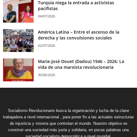
Turquía niega la entrada a activistas
pacifistas
04/07/2026
América Latina – Entre el ascenso de la
derecha y las convulsiones sociales
02/07/2026
Marie-José Douet (Dadou) 1946 – 2026: La
vida de una marxista revolucionaria
30/06/2026
Socialismo Revolucionario busca la organización y lucha de la clase
trabajadora a nivel internacional , para poner fin a las actuales estructuras
de injusticia y miseria que controlan el mundo. Nuestro objetivo es
construir una sociedad más justa y solidaria, en pocas palabras una
sociedad socialista democrática a nivel mundial.