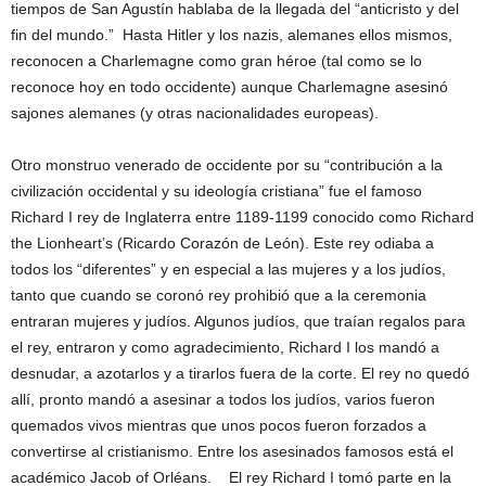
tiempos de San Agustín hablaba de la llegada del “anticristo y del
fin del mundo.” Hasta Hitler y los nazis, alemanes ellos mismos,
reconocen a Charlemagne como gran héroe (tal como se lo
reconoce hoy en todo occidente) aunque Charlemagne asesinó
sajones alemanes (y otras nacionalidades europeas).
Otro monstruo venerado de occidente por su “contribución a la
civilización occidental y su ideología cristiana” fue el famoso
Richard I rey de Inglaterra entre 1189-1199 conocido como Richard
the Lionheart’s (Ricardo Corazón de León). Este rey odiaba a
todos los “diferentes” y en especial a las mujeres y a los judíos,
tanto que cuando se coronó rey prohibió que a la ceremonia
entraran mujeres y judíos. Algunos judíos, que traían regalos para
el rey, entraron y como agradecimiento, Richard I los mandó a
desnudar, a azotarlos y a tirarlos fuera de la corte. El rey no quedó
allí, pronto mandó a asesinar a todos los judíos, varios fueron
quemados vivos mientras que unos pocos fueron forzados a
convertirse al cristianismo. Entre los asesinados famosos está el
académico Jacob of Orléans. El rey Richard I tomó parte en la