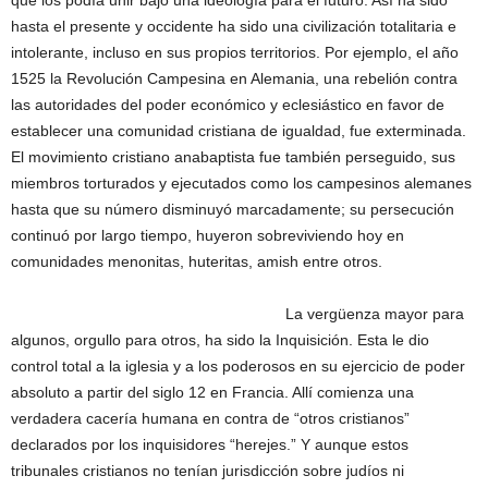
que los podía unir bajo una ideología para el futuro. Así ha sido
hasta el presente y occidente ha sido una civilización totalitaria e
intolerante, incluso en sus propios territorios. Por ejemplo, el año
1525 la Revolución Campesina en Alemania, una rebelión contra
las autoridades del poder económico y eclesiástico en favor de
establecer una comunidad cristiana de igualdad, fue exterminada.
El movimiento cristiano anabaptista fue también perseguido, sus
miembros torturados y ejecutados como los campesinos alemanes
hasta que su número disminuyó marcadamente; su persecución
continuó por largo tiempo, huyeron sobreviviendo hoy en
comunidades menonitas, huteritas, amish entre otros.
La vergüenza mayor para
algunos, orgullo para otros, ha sido la Inquisición. Esta le dio
control total a la iglesia y a los poderosos en su ejercicio de poder
absoluto a partir del siglo 12 en Francia. Allí comienza una
verdadera cacería humana en contra de “otros cristianos”
declarados por los inquisidores “herejes.” Y aunque estos
tribunales cristianos no tenían jurisdicción sobre judíos ni