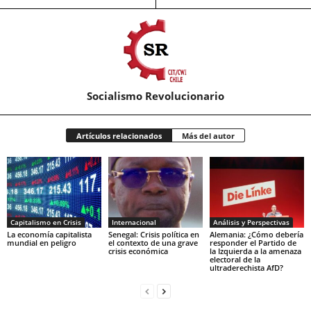
Socialismo Revolucionario
Artículos relacionados
Más del autor
Capitalismo en Crisis
Internacional
Análisis y Perspectivas
La economía capitalista
Senegal: Crisis política en
Alemania: ¿Cómo debería
mundial en peligro
el contexto de una grave
responder el Partido de
crisis económica
la Izquierda a la amenaza
electoral de la
ultraderechista AfD?