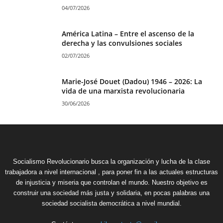
04/07/2026
América Latina – Entre el ascenso de la
derecha y las convulsiones sociales
02/07/2026
Marie-José Douet (Dadou) 1946 – 2026: La
vida de una marxista revolucionaria
30/06/2026
Socialismo Revolucionario busca la organización y lucha de la clase
trabajadora a nivel internacional , para poner fin a las actuales estructuras
de injusticia y miseria que controlan el mundo. Nuestro objetivo es
construir una sociedad más justa y solidaria, en pocas palabras una
sociedad socialista democrática a nivel mundial.