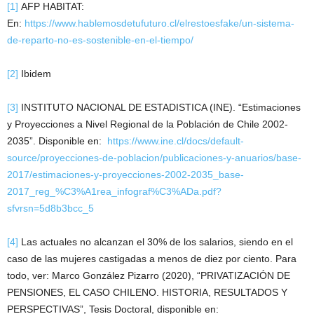
[1]
AFP HABITAT:
En:
https://www.hablemosdetufuturo.cl/elrestoesfake/un-sistema-
de-reparto-no-es-sostenible-en-el-tiempo/
[2]
Ibidem
[3]
INSTITUTO NACIONAL DE ESTADISTICA (INE). “Estimaciones
y Proyecciones a Nivel Regional de la Población de Chile 2002-
2035”. Disponible en:
https://www.ine.cl/docs/default-
source/proyecciones-de-poblacion/publicaciones-y-anuarios/base-
2017/estimaciones-y-proyecciones-2002-2035_base-
2017_reg_%C3%A1rea_infograf%C3%ADa.pdf?
sfvrsn=5d8b3bcc_5
[4]
Las actuales no alcanzan el 30% de los salarios, siendo en el
caso de las mujeres castigadas a menos de diez por ciento. Para
todo, ver: Marco González Pizarro (2020), “PRIVATIZACIÓN DE
PENSIONES, EL CASO CHILENO. HISTORIA, RESULTADOS Y
PERSPECTIVAS”, Tesis Doctoral, disponible en: