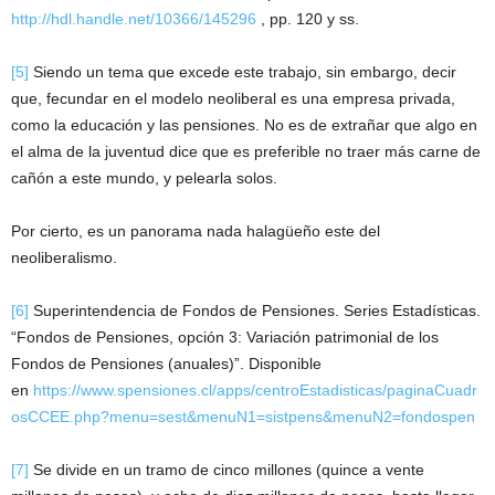
http://hdl.handle.net/10366/145296
, pp. 120 y ss.
[5]
Siendo un tema que excede este trabajo, sin embargo, decir
que, fecundar en el modelo neoliberal es una empresa privada,
como la educación y las pensiones. No es de extrañar que algo en
el alma de la juventud dice que es preferible no traer más carne de
cañón a este mundo, y pelearla solos.
Por cierto, es un panorama nada halagüeño este del
neoliberalismo.
[6]
Superintendencia de Fondos de Pensiones. Series Estadísticas.
“Fondos de Pensiones, opción 3: Variación patrimonial de los
Fondos de Pensiones (anuales)”. Disponible
en
https://www.spensiones.cl/apps/centroEstadisticas/paginaCuadr
osCCEE.php?menu=sest&menuN1=sistpens&menuN2=fondospen
[7]
Se divide en un tramo de cinco millones (quince a vente