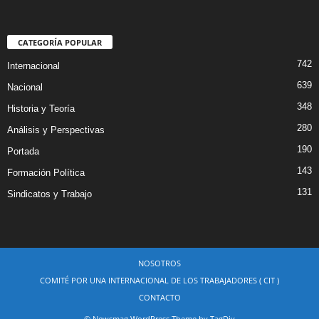
CATEGORÍA POPULAR
742
Internacional
639
Nacional
348
Historia y Teoría
280
Análisis y Perspectivas
190
Portada
143
Formación Política
131
Sindicatos y Trabajo
NOSOTROS
COMITÉ POR UNA INTERNACIONAL DE LOS TRABAJADORES ( CIT )
CONTACTO
© Newsmag WordPress Theme by TagDiv