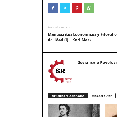
Artículo anterior
Manuscritos Económicos y Filosófic
de 1844 (I) – Karl Marx
Socialismo Revoluc
Artículos relacionados
Más del autor