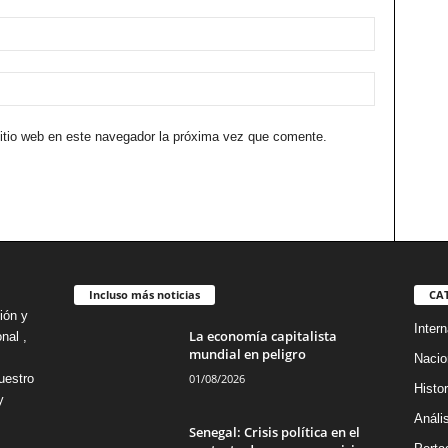
sitio web en este navegador la próxima vez que comente.
Incluso más noticias
CA
ión y
Intern
La economía capitalista
nal ,
mundial en peligro
Nacio
01/08/2026
uestro
Histor
y
Análi
Senegal: Crisis política en el