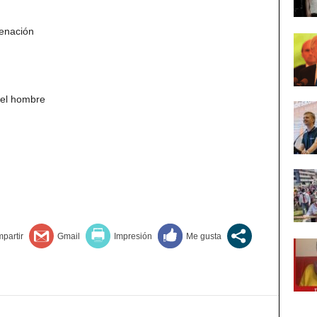
enación
del hombre