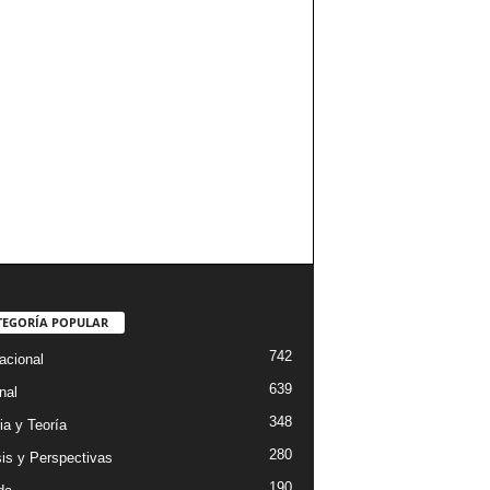
TEGORÍA POPULAR
742
acional
639
nal
348
ia y Teoría
280
sis y Perspectivas
190