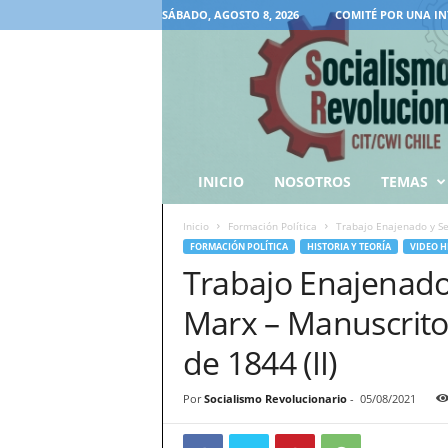
SÁBADO, AGOSTO 8, 2026
COMITÉ POR UNA IN
INICIO
NOSOTROS
TEMAS
Inicio
Formación Política
Trabajo Enajenado y Se
FORMACIÓN POLÍTICA
HISTORIA Y TEORÍA
VIDEO H
Trabajo Enajenado 
Marx – Manuscrito
de 1844 (II)
Por
Socialismo Revolucionario
-
05/08/2021