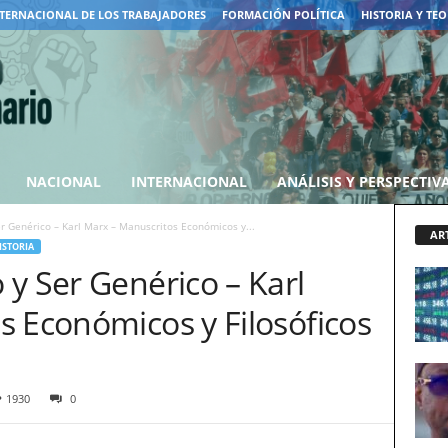
TERNACIONAL DE LOS TRABAJADORES
FORMACIÓN POLÍTICA
HISTORIA Y TEO
NACIONAL
INTERNACIONAL
ANÁLISIS Y PERSPECTIV
r Genérico – Karl Marx – Manuscritos Económicos y...
AR
ISTORIA
y Ser Genérico – Karl
s Económicos y Filosóficos
1930
0