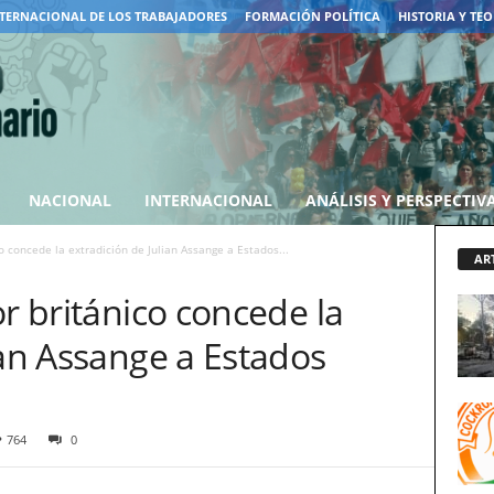
TERNACIONAL DE LOS TRABAJADORES
FORMACIÓN POLÍTICA
HISTORIA Y TEO
NACIONAL
INTERNACIONAL
ANÁLISIS Y PERSPECTIV
co concede la extradición de Julian Assange a Estados...
AR
or británico concede la
ian Assange a Estados
764
0