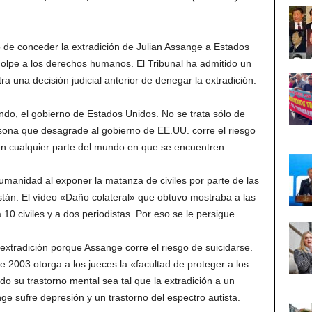
co de conceder la extradición de Julian Assange a Estados
golpe a los derechos humanos. El Tribunal ha admitido un
a una decisión judicial anterior de denegar la extradición.
ndo, el gobierno de Estados Unidos. No se trata sólo de
rsona que desagrade al gobierno de EE.UU. corre el riesgo
n cualquier parte del mundo en que se encuentren.
umanidad al exponer la matanza de civiles por parte de las
stán. El vídeo «Daño colateral» que obtuvo mostraba a las
0 civiles y a dos periodistas. Por eso se le persigue.
 extradición porque Assange corre el riesgo de suicidarse.
de 2003 otorga a los jueces la «facultad de proteger a los
o su trastorno mental sea tal que la extradición a un
e sufre depresión y un trastorno del espectro autista.