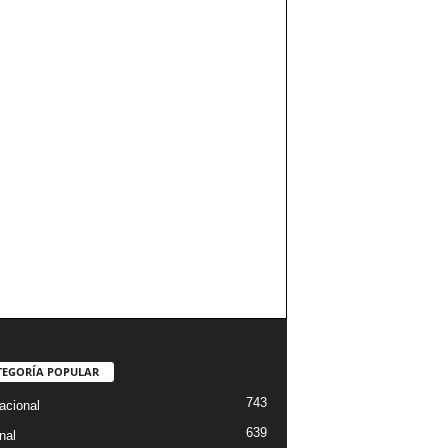
TEGORÍA POPULAR
743
acional
639
nal