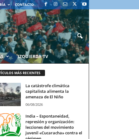
RÍA
CONTACTO
AS
IZQUIERDA TV
TÍCULOS MÁS RECIENTES
La catástrofe climática
capitalista alimenta la
amenaza de El Niño
06/08/2026
India – Espontaneidad,
represión y organización:
lecciones del movimiento
juvenil «Cucaracha» contra el
régimen...