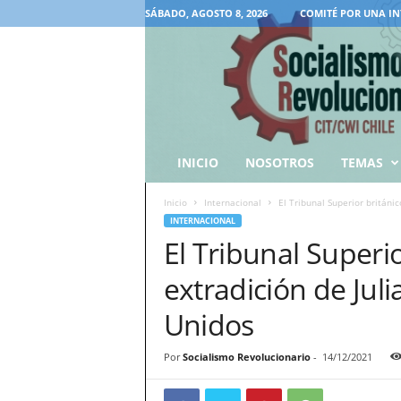
SÁBADO, AGOSTO 8, 2026
COMITÉ POR UNA IN
INICIO
NOSOTROS
TEMAS
Inicio
Internacional
El Tribunal Superior británi
INTERNACIONAL
El Tribunal Superi
extradición de Jul
Unidos
Por
Socialismo Revolucionario
-
14/12/2021