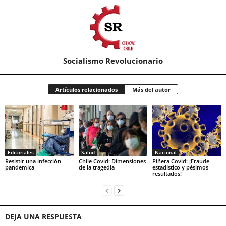
Socialismo Revolucionario
Artículos relacionados
Más del autor
Editoriales
Salud
Nacional
Resistir una infección
Chile Covid: Dimensiones
Piñera Covid: ¡Fraude
pandemica
de la tragedia
estadístico y pésimos
resultados!
DEJA UNA RESPUESTA