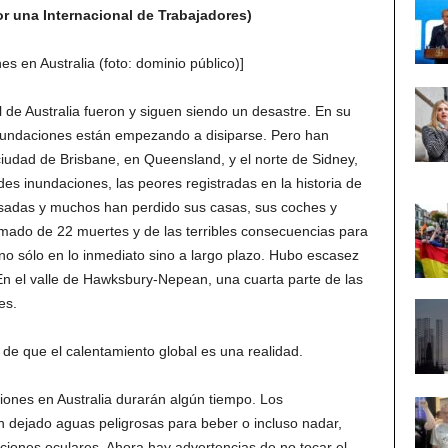
or una Internacional de Trabajadores)
s en Australia (foto: dominio público)]
l de Australia fueron y siguen siendo un desastre. En su
nundaciones están empezando a disiparse. Pero han
udad de Brisbane, en Queensland, y el norte de Sidney,
es inundaciones, las peores registradas en la historia de
asadas y muchos han perdido sus casas, sus coches y
rmado de 22 muertes y de las terribles consecuencias para
 no sólo en lo inmediato sino a largo plazo. Hubo escasez
En el valle de Hawksbury-Nepean, una cuarta parte de las
es.
 de que el calentamiento global es una realidad.
iones en Australia durarán algún tiempo. Los
 dejado aguas peligrosas para beber o incluso nadar,
iones oculares. Ahora hay advertencias de no tocar el