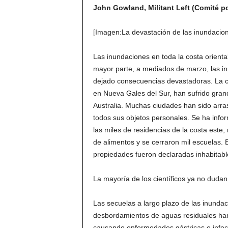
John Gowland,
Militant Left (Comité p
[Imagen:La devastación de las inundacione
Las inundaciones en toda la costa orienta
mayor parte, a mediados de marzo, las i
dejado consecuencias devastadoras. La ci
en Nueva Gales del Sur, han sufrido grand
Australia. Muchas ciudades han sido arr
todos sus objetos personales. Se ha info
las miles de residencias de la costa este,
de alimentos y se cerraron mil escuelas. 
propiedades fueron declaradas inhabitabl
La mayoría de los científicos ya no dudan
Las secuelas a largo plazo de las inundac
desbordamientos de aguas residuales han
causando enfermedades gástricas e infecc