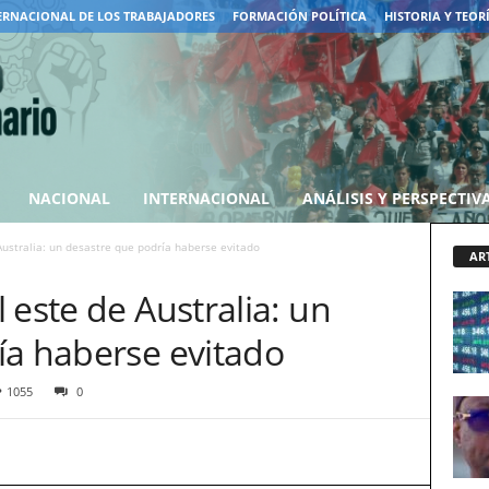
ERNACIONAL DE LOS TRABAJADORES
FORMACIÓN POLÍTICA
HISTORIA Y TEOR
NACIONAL
INTERNACIONAL
ANÁLISIS Y PERSPECTIV
Australia: un desastre que podría haberse evitado
AR
 este de Australia: un
ía haberse evitado
1055
0