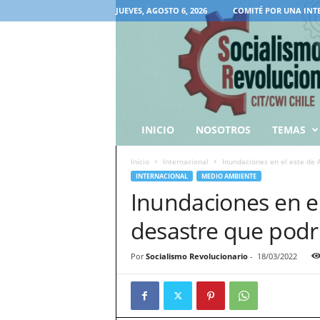
JUEVES, AGOSTO 6, 2026
COMITÉ POR UNA INT
INICIO
NOSOTROS
TEMAS
Inicio
Internacional
Inundaciones en el este de 
INTERNACIONAL
MEDIO AMBIENTE
Inundaciones en el
desastre que podr
Por
Socialismo Revolucionario
-
18/03/2022