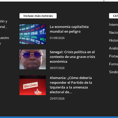
Incluso más noticias
CA
ión y
Intern
La economía capitalista
nal ,
mundial en peligro
Nacio
01/08/2026
uestro
Histor
y
Análi
Senegal: Crisis política en el
contexto de una grave crisis
Porta
económica
Forma
30/07/2026
Sindi
Alemania: ¿Cómo debería
responder el Partido de la
Izquierda a la amenaza
electoral de...
25/07/2026