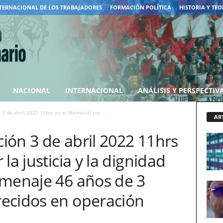
TERNACIONAL DE LOS TRABAJADORES
FORMACIÓN POLÍTICA
HISTORIA Y TEO
NACIONAL
INTERNACIONAL
ANÁLISIS Y PERSPECTIV
n 3 de abril 2022 11hrs en el Memorial por...
AR
ción 3 de abril 2022 11hrs
la justicia y la dignidad
omenaje 46 años de 3
ecidos en operación