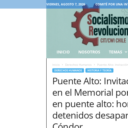
VIERNES, AGOSTO 7, 2026
COMITÉ POR UNA IN
INICIO
NOSOTROS
TEMAS
Inicio
Derechos Humanos
Puente Alto: Invitació
DERECHOS HUMANOS
HISTORIA Y TEORÍA
Puente Alto: Invita
en el Memorial por 
en puente alto: h
detenidos desapar
Cóndor