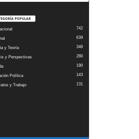
TEGORÍA POPULAR
742
acional
639
nal
348
ia y Teoría
280
sis y Perspectivas
190
da
143
ción Política
131
catos y Trabajo