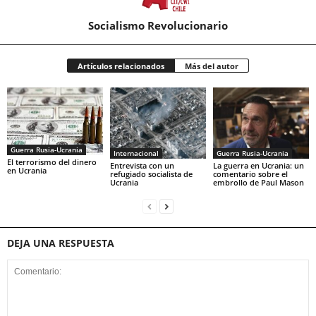
Socialismo Revolucionario
Artículos relacionados
Más del autor
Guerra Rusia-Ucrania
Internacional
Guerra Rusia-Ucrania
El terrorismo del dinero
Entrevista con un
La guerra en Ucrania: un
en Ucrania
refugiado socialista de
comentario sobre el
Ucrania
embrollo de Paul Mason
DEJA UNA RESPUESTA