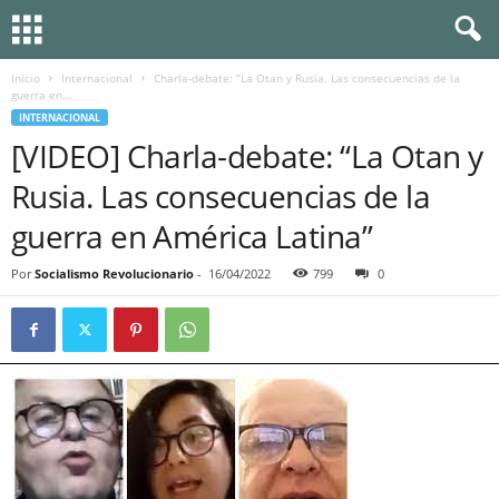
Inicio
Internacional
Charla-debate: “La Otan y Rusia. Las consecuencias de la
guerra en...
INTERNACIONAL
[VIDEO] Charla-debate: “La Otan y
Rusia. Las consecuencias de la
guerra en América Latina”
Por
Socialismo Revolucionario
-
16/04/2022
799
0