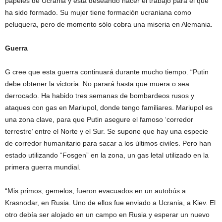
papeles de Ucrania y está deseando hacer el trabajo para el que
ha sido formado. Su mujer tiene formación ucraniana como
peluquera, pero de momento sólo cobra una miseria en Alemania.
Guerra
G cree que esta guerra continuará durante mucho tiempo. “Putin
debe obtener la victoria. No parará hasta que muera o sea
derrocado. Ha habido tres semanas de bombardeos rusos y
ataques con gas en Mariupol, donde tengo familiares. Mariupol es
una zona clave, para que Putin asegure el famoso ‘corredor
terrestre’ entre el Norte y el Sur. Se supone que hay una especie
de corredor humanitario para sacar a los últimos civiles. Pero han
estado utilizando “Fosgen” en la zona, un gas letal utilizado en la
primera guerra mundial.
“Mis primos, gemelos, fueron evacuados en un autobús a
Krasnodar, en Rusia. Uno de ellos fue enviado a Ucrania, a Kiev. El
otro debía ser alojado en un campo en Rusia y esperar un nuevo