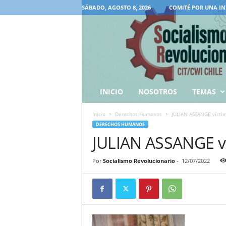
SÁBADO, AGOSTO 8, 2026
COMITÉ POR UNA IN
INICIO
NOSOTROS
TEMAS
Inicio
Derechos Humanos
JULIAN ASSANGE víctim
DERECHOS HUMANOS
JULIAN ASSANGE ví
Por
Socialismo Revolucionario
-
12/07/2022