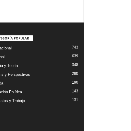
TEGORÍA POPULAR
743
acional
639
nal
348
ia y Teoría
280
sis y Perspectivas
190
da
143
ción Política
131
catos y Trabajo