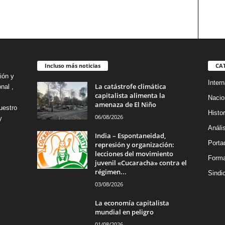
Incluso más noticias
CA
ión y
Intern
La catástrofe climática
nal ,
capitalista alimenta la
Nacio
amenaza de El Niño
uestro
Histor
06/08/2026
y
Análi
India – Espontaneidad,
Porta
represión y organización:
lecciones del movimiento
Forma
juvenil «Cucaracha» contra el
régimen...
Sindi
03/08/2026
La economía capitalista
mundial en peligro
01/08/2026