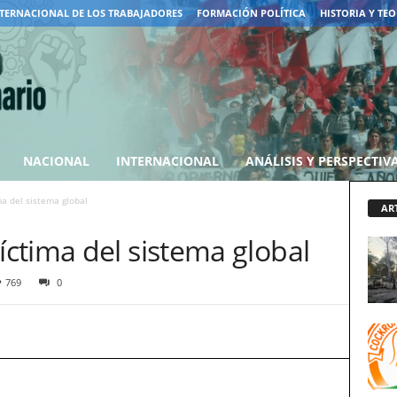
TERNACIONAL DE LOS TRABAJADORES
FORMACIÓN POLÍTICA
HISTORIA Y TEO
NACIONAL
INTERNACIONAL
ANÁLISIS Y PERSPECTIV
a del sistema global
AR
ctima del sistema global
769
0