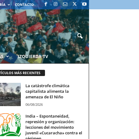
RÍA
CONTACTO
AS
IZQUIERDA TV
TÍCULOS MÁS RECIENTES
La catástrofe climática
capitalista alimenta la
amenaza de El Niño
06/08/2026
India – Espontaneidad,
represión y organización:
lecciones del movimiento
juvenil «Cucaracha» contra el
régimen...