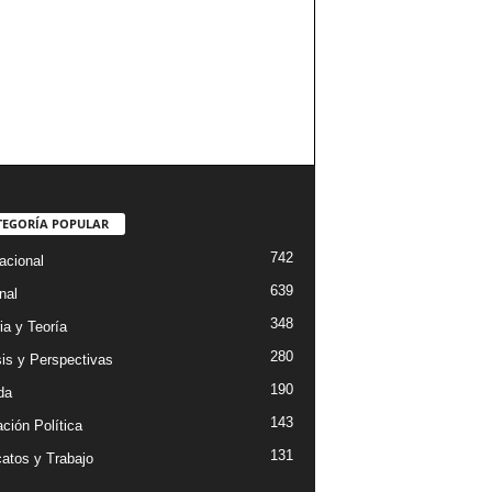
TEGORÍA POPULAR
742
acional
639
nal
348
ia y Teoría
280
sis y Perspectivas
190
da
143
ción Política
131
catos y Trabajo