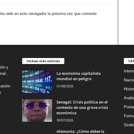
sitio web en este navegador la próxima vez que comente.
Incluso más noticias
CA
ión y
Intern
La economía capitalista
nal ,
mundial en peligro
Nacio
01/08/2026
uestro
Histor
y
Análi
Senegal: Crisis política en el
contexto de una grave crisis
Porta
económica
Forma
30/07/2026
Sindi
Alemania: ¿Cómo debería