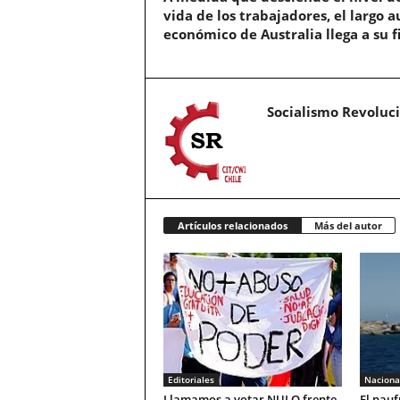
vida de los trabajadores, el largo a
económico de Australia llega a su f
Socialismo Revoluc
Artículos relacionados
Más del autor
Editoriales
Naciona
Llamamos a votar NULO frente
El nauf