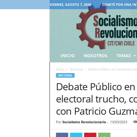
VIERNES, AGOSTO 7, 2026
COMITÉ POR UNA IN
INICIO
NOSOTROS
TEMAS
Inicio
Nacional
Debate Público en Facebook Live.
NACIONAL
Debate Público en
electoral trucho, 
con Patricio Guzm
Por
Socialismo Revolucionario
-
13/03/2023