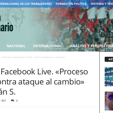
TERNACIONAL DE LOS TRABAJADORES
FORMACIÓN POLÍTICA
HISTORIA Y TEO
NACIONAL
INTERNACIONAL
ANÁLISIS Y PERSPECTIV
 «Proceso electoral trucho, contra ataque al cambio»...
AR
 Facebook Live. «Proceso
contra ataque al cambio»
án S.
867
0