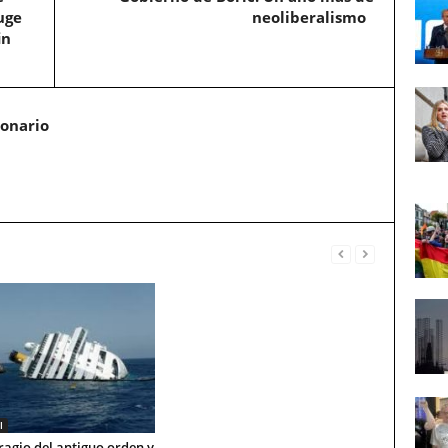
uge
neoliberalismo
in
ionario
l
ragio del antiguo orden y