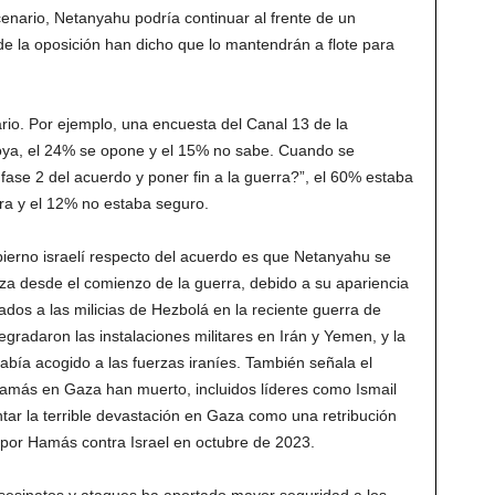
enario, Netanyahu podría continuar al frente de un
 de la oposición han dicho que lo mantendrán a flote para
ario. Por ejemplo, una encuesta del Canal 13 de la
apoya, el 24% se opone y el 15% no sabe. Cuando se
ase 2 del acuerdo y poner fin a la guerra?”, el 60% estaba
uerra y el 12% no estaba seguro.
bierno israelí respecto del acuerdo es que Netanyahu se
a desde el comienzo de la guerra, debido a su apariencia
ados a las milicias de Hezbolá en la reciente guerra de
egradaron las instalaciones militares en Irán y Yemen, y la
abía acogido a las fuerzas iraníes. También señala el
más en Gaza han muerto, incluidos líderes como Ismail
tar la terrible devastación en Gaza como una retribución
do por Hamás contra Israel en octubre de 2023.