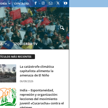
EORÍA
CONTACTO
AS
IZQUIERDA TV
TÍCULOS MÁS RECIENTES
La catástrofe climática
capitalista alimenta la
amenaza de El Niño
06/08/2026
India – Espontaneidad,
represión y organización:
lecciones del movimiento
juvenil «Cucaracha» contra el
régimen...