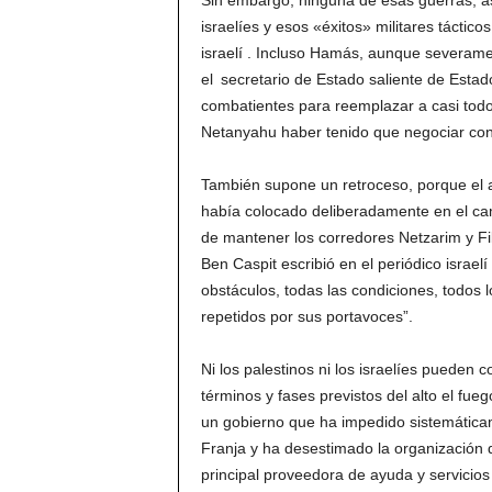
Sin embargo, ninguna de esas guerras, a
israelíes y esos «éxitos» militares táctico
israelí . Incluso Hamás, aunque severamen
el secretario de Estado saliente de Estad
combatientes para reemplazar a casi todo
Netanyahu haber tenido que negociar con 
También supone un retroceso, porque el
había colocado deliberadamente en el cam
de mantener los corredores Netzarim y Filad
Ben Caspit escribió en el periódico israel
obstáculos, todas las condiciones, todos l
repetidos por sus portavoces”.
Ni los palestinos ni los israelíes pueden
términos y fases previstos del alto el fue
un gobierno que ha impedido sistemática
Franja y ha desestimado la organización
principal proveedora de ayuda y servicios