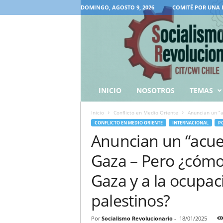
DOMINGO, AGOSTO 9, 2026
COMITÉ POR UNA 
INICIO
NOSOTROS
TEMAS
Inicio
Conflicto en Medio Oriente
Anuncian un “a
CONFLICTO EN MEDIO ORIENTE
INTERNACIONAL
P
Anuncian un “acuer
Gaza – Pero ¿cómo 
Gaza y a la ocupaci
palestinos?
Por
Socialismo Revolucionario
-
18/01/2025