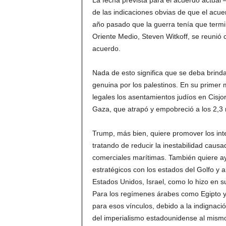
La fecha prevista para el acuerdo actual
de las indicaciones obvias de que el acue
año pasado que la guerra tenía que termi
Oriente Medio, Steven Witkoff, se reunió
acuerdo.
Nada de esto significa que se deba brind
genuina por los palestinos. En su primer
legales los asentamientos judíos en Cisjord
Gaza, que atrapó y empobreció a los 2,3 m
Trump, más bien, quiere promover los int
tratando de reducir la inestabilidad causa
comerciales marítimas. También quiere ay
estratégicos con los estados del Golfo y a
Estados Unidos, Israel, como lo hizo en 
Para los regímenes árabes como Egipto y 
para esos vínculos, debido a la indignaci
del imperialismo estadounidense al mismo