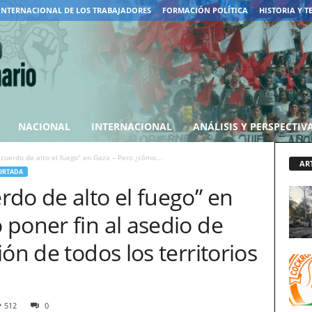
INTERNACIONAL DE LOS TRABAJADORES
FORMACIÓN POLÍTICA
HISTORIA Y T
NACIONAL
INTERNACIONAL
ANÁLISIS Y PERSPECTIV
cuerdo de alto el fuego” en Gaza – Pero ¿cómo...
AR
ORTADA
do de alto el fuego” en
poner fin al asedio de
ón de todos los territorios
512
0