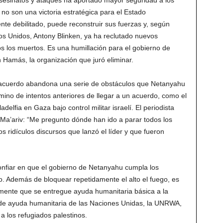
sesinatos y ataques ha aportado mayor seguridad a los
s no son una victoria estratégica para el Estado
te debilitado, puede reconstruir sus fuerzas y, según
os Unidos, Antony Blinken, ya ha reclutado nuevos
s los muertos. Es una humillación para el gobierno de
Hamás, la organización que juró eliminar.
 acuerdo abandona una serie de obstáculos que Netanyahu
ino de intentos anteriores de llegar a un acuerdo, como el
elfia en Gaza bajo control militar israelí. El periodista
í Ma’ariv: “Me pregunto dónde han ido a parar todos los
os ridículos discursos que lanzó el líder y que fueron
 confiar en que el gobierno de Netanyahu cumpla los
go. Además de bloquear repetidamente el alto el fuego, es
mente que se entregue ayuda humanitaria básica a la
 de ayuda humanitaria de las Naciones Unidas, la UNRWA,
 a los refugiados palestinos.