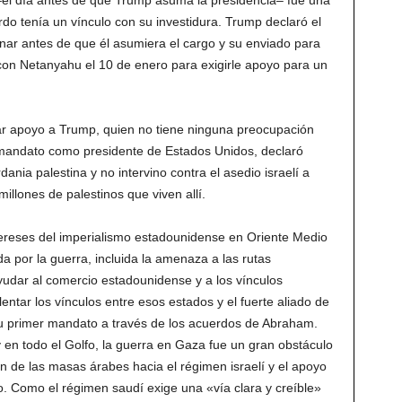
 –el día antes de que Trump asuma la presidencia– fue una
rdo tenía un vínculo con su investidura. Trump declaró el
nar antes de que él asumiera el cargo y su enviado para
 con Netanyahu el 10 de enero para exigirle apoyo para un
ar apoyo a Trump, quien no tiene ninguna preocupación
 mandato como presidente de Estados Unidos, declaró
ania palestina y no intervino contra el asedio israelí a
illones de palestinos que viven allí.
ereses del imperialismo estadounidense en Oriente Medio
da por la guerra, incluida la amenaza a las rutas
udar al comercio estadounidense y a los vínculos
lentar los vínculos entre esos estados y el fuerte aliado de
su primer mandato a través de los acuerdos de Abraham.
en todo el Golfo, la guerra en Gaza fue un gran obstáculo
ón de las masas árabes hacia el régimen israelí y el apoyo
. Como el régimen saudí exige una «vía clara y creíble»