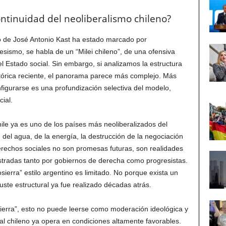
ntinuidad del neoliberalismo chileno?
o de José Antonio Kast ha estado marcado por
esismo, se habla de un “Milei chileno”, de una ofensiva
del Estado social. Sin embargo, si analizamos la estructura
histórica reciente, el panorama parece más complejo. Más
nfigurarse es una profundización selectiva del modelo,
ial.
ile ya es uno de los países más neoliberalizados del
 del agua, de la energía, la destrucción de la negociación
derechos sociales no son promesas futuras, son realidades
stradas tanto por gobiernos de derecha como progresistas.
ierra” estilo argentino es limitado. No porque exista un
uste estructural ya fue realizado décadas atrás.
erra”, esto no puede leerse como moderación ideológica y
l chileno ya opera en condiciones altamente favorables.