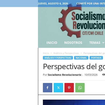
JUEVES, AGOSTO 6, 2026
COMITÉ POR UNA INT
INICIO
NOSOTROS
TEMAS
Inicio
Análisis y Perspectivas
Perspectivas del g
ANÁLISIS Y PERSPECTIVAS
NACIONAL
PORTADA
Perspectivas del g
Por
Socialismo Revolucionario
-
10/03/2026