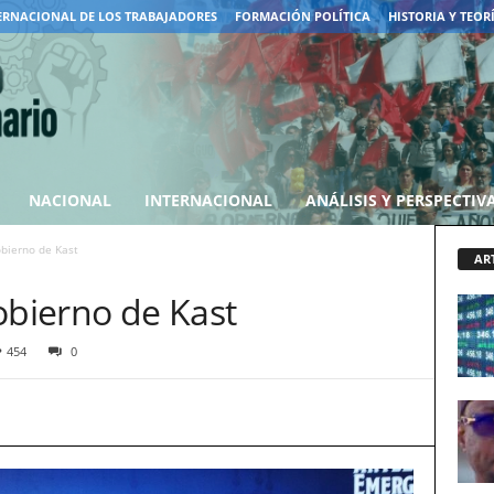
ERNACIONAL DE LOS TRABAJADORES
FORMACIÓN POLÍTICA
HISTORIA Y TEOR
NACIONAL
INTERNACIONAL
ANÁLISIS Y PERSPECTIV
obierno de Kast
AR
obierno de Kast
454
0