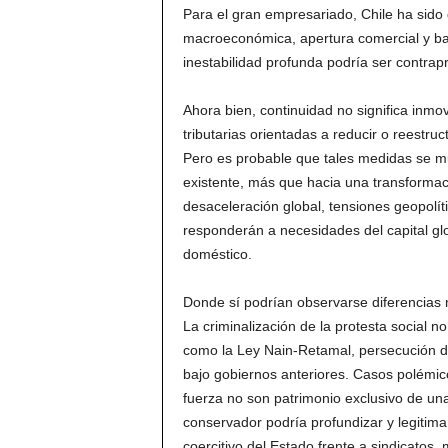
Para el gran empresariado, Chile ha sido
macroeconómica, apertura comercial y baj
inestabilidad profunda podría ser contra
Ahora bien, continuidad no significa inmo
tributarias orientadas a reducir o reestruc
Pero es probable que tales medidas se m
existente, más que hacia una transformació
desaceleración global, tensiones geopolíti
responderán a necesidades del capital g
doméstico.
Donde sí podrían observarse diferencias m
La criminalización de la protesta social 
como la Ley Nain-Retamal, persecución de
bajo gobiernos anteriores. Casos polémic
fuerza no son patrimonio exclusivo de una
conservador podría profundizar y legitima
coercitivo del Estado frente a sindicatos, 