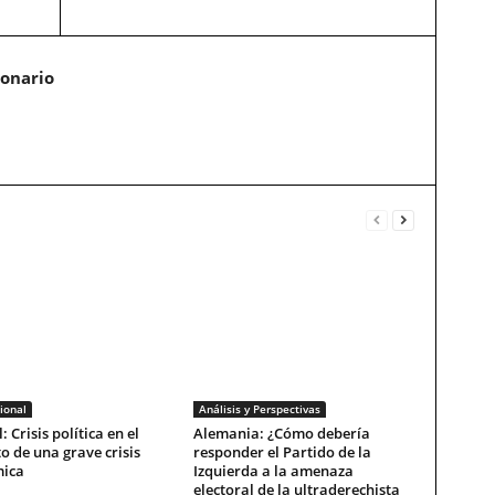
ionario
ional
Análisis y Perspectivas
: Crisis política en el
Alemania: ¿Cómo debería
o de una grave crisis
responder el Partido de la
ica
Izquierda a la amenaza
electoral de la ultraderechista