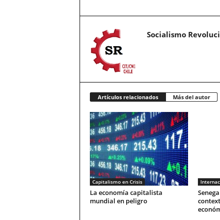
Socialismo Revoluc
Artículos relacionados
Más del autor
Capitalismo en Crisis
Internac
La economía capitalista
Senegal
mundial en peligro
context
económ