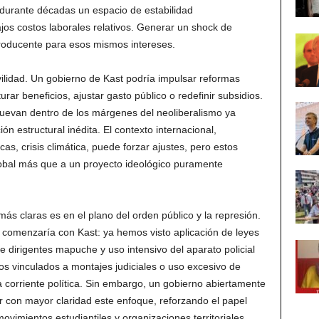
 durante décadas un espacio de estabilidad
os costos laborales relativos. Generar un shock de
producente para esos mismos intereses.
vilidad. Un gobierno de Kast podría impulsar reformas
turar beneficios, ajustar gasto público o redefinir subsidios.
uevan dentro de los márgenes del neoliberalismo ya
n estructural inédita. El contexto internacional,
cas, crisis climática, puede forzar ajustes, pero estos
lobal más que a un proyecto ideológico puramente
ás claras es en el plano del orden público y la represión.
no comenzaría con Kast: ya hemos visto aplicación de leyes
 dirigentes mapuche y uso intensivo del aparato policial
os vinculados a montajes judiciales o uso excesivo de
 corriente política. Sin embargo, un gobierno abiertamente
r con mayor claridad este enfoque, reforzando el papel
movimientos estudiantiles y organizaciones territoriales.