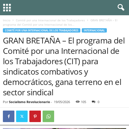
Inicio
Comité por una Internacional de los Trabajadores
GRAN BRETAÑA – El
programa del Comité por una Internacional de los...
COMITÉ POR UNA INTERNACIONAL DE LOS TRABAJADORES
INTERNACIONAL
GRAN BRETAÑA – El programa del
Comité por una Internacional de
los Trabajadores (CIT) para
sindicatos combativos y
democráticos, gana terreno en el
sector sindical
Por
Socialismo Revolucionario
-
19/05/2026
105
0