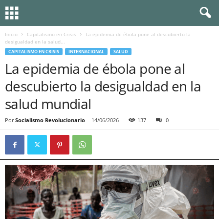
Inicio
Capitalismo en Crisis
La epidemia de ébola pone al descubierto la
desigualdad en la salud...
CAPITALISMO EN CRISIS
INTERNACIONAL
SALUD
La epidemia de ébola pone al
descubierto la desigualdad en la
salud mundial
Por
Socialismo Revolucionario
-
14/06/2026
137
0