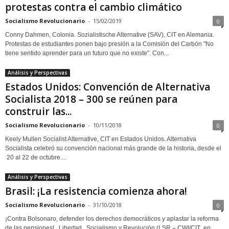
protestas contra el cambio climático
Socialismo Revolucionario
-
15/02/2019
0
Conny Dahmen, Colonia. Sozialistische Alternative (SAV), CIT en Alemania.
Protestas de estudiantes ponen bajo presión a la Comisión del Carbón "No
tiene sentido aprender para un futuro que no existe". Con...
Análisis y Perspectivas
Estados Unidos: Convención de Alternativa
Socialista 2018 – 300 se reúnen para
construir las...
Socialismo Revolucionario
-
10/11/2018
0
Keely Mullen Socialist Alternative, CIT en Estados Unidos. Alternativa
Socialista celebró su convención nacional más grande de la historia, desde el
20 al 22 de octubre....
Análisis y Perspectivas
Brasil: ¡La resistencia comienza ahora!
Socialismo Revolucionario
-
31/10/2018
0
¡Contra Bolsonaro, defender los derechos democráticos y aplastar la reforma
de las pensiones! Libertad , Socialismo y Revolución (LSR – CWI/CIT en