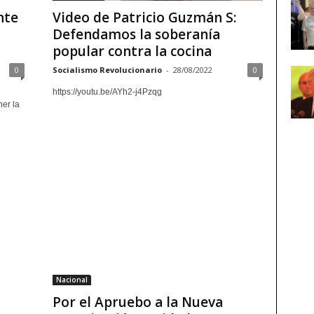
nte
Video de Patricio Guzmán S:
Defendamos la soberanía
popular contra la cocina
0
Socialismo Revolucionario
-
28/08/2022
0
https://youtu.be/AYh2-j4Pzqg
ner la
Nacional
Por el Apruebo a la Nueva