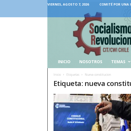
VIERNES, AGOSTO 7, 2026
COMITÉ POR UNA 
INICIO
NOSOTROS
TEMAS
Inicio
Etiquetas
Nueva constitucion
Etiqueta: nueva constit