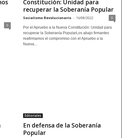
mos
Constitución: Unidad para
recuperar la Soberanía Popular
Socialismo Revolucionario
-
16/08/2022
0
0
Por el Apruebo a la Nueva Constitución: Unidad para
recuperar la Soberanía PopularLos abajo firmantes
reafirmamos el compromiso con el Apruebo a la
Nueva...
Editoriales
a
En defensa de la Soberanía
Popular