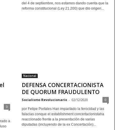
del 4 de septiembre, nos estamos dando cuenta que la
reforma constitucional (Ley 21.200) que dio origen...
Nacional
el
DEFENSA CONCERTACIONISTA
DE QUORUM FRAUDULENTO
Socialismo Revolucionario
-
02/12/2020
0
0
por Felipe Portales Han impactado la ferocidad y las
falacias conque el establishment concertacionistaha
reaccionado frente a la presentación de varias
rado a
diputadas (incluyendo de la ex Concertación)...
luso