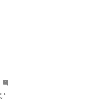
0
on la
de