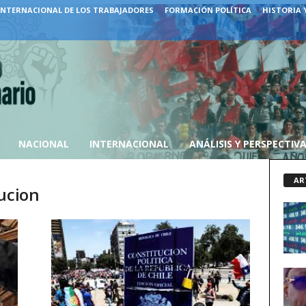
INTERNACIONAL DE LOS TRABAJADORES
FORMACIÓN POLÍTICA
HISTORIA 
NACIONAL
INTERNACIONAL
ANÁLISIS Y PERSPECTIV
AR
ucion