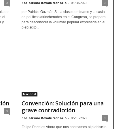
0
Socialismo Revolucionario
-
08/08/2022
0
ultado
por Patricio Guzmán S. La clase dominante y la casta
e el
de políticos atrincherados en el Congreso, se prepara
y...
para desconocer la voluntad popular expresada en el
plebiscito...
Nacional
ción
Convención: Solución para una
grave contradicción
0
Socialismo Revolucionario
-
05/05/2022
0
Felipe Portales Ahora que nos acercamos al plebiscito