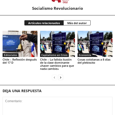
Socialismo Revolucionario
Artículos relacionados
Más del autor
Editoriales
Capitalismo en Crisis
Economía
Chile – Reflexión después
Chile – La fallida ilusión
Cosas cotidianas a 8 días
del 17 D
de la clase dominante
del plebiscito
«hacer cambios para que
nada cambie»
DEJA UNA RESPUESTA