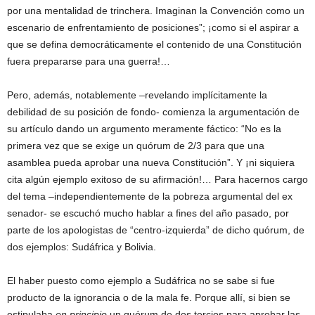
por una mentalidad de trinchera. Imaginan la Convención como un
escenario de enfrentamiento de posiciones”; ¡como si el aspirar a
que se defina democráticamente el contenido de una Constitución
fuera prepararse para una guerra!…
Pero, además, notablemente –revelando implícitamente la
debilidad de su posición de fondo- comienza la argumentación de
su artículo dando un argumento meramente fáctico: “No es la
primera vez que se exige un quórum de 2/3 para que una
asamblea pueda aprobar una nueva Constitución”. Y ¡ni siquiera
cita algún ejemplo exitoso de su afirmación!… Para hacernos cargo
del tema –independientemente de la pobreza argumental del ex
senador- se escuchó mucho hablar a fines del año pasado, por
parte de los apologistas de “centro-izquierda” de dicho quórum, de
dos ejemplos: Sudáfrica y Bolivia.
El haber puesto como ejemplo a Sudáfrica no se sabe si fue
producto de la ignorancia o de la mala fe. Porque allí, si bien se
estipulaba
en principio
un quórum de dos tercios para aprobar las