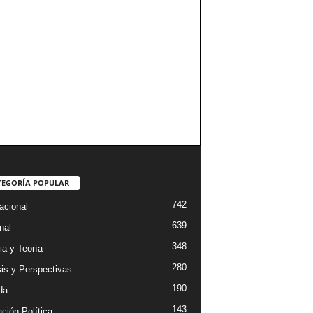
TEGORÍA POPULAR
742
acional
639
nal
348
ia y Teoría
280
sis y Perspectivas
190
da
143
ción Política