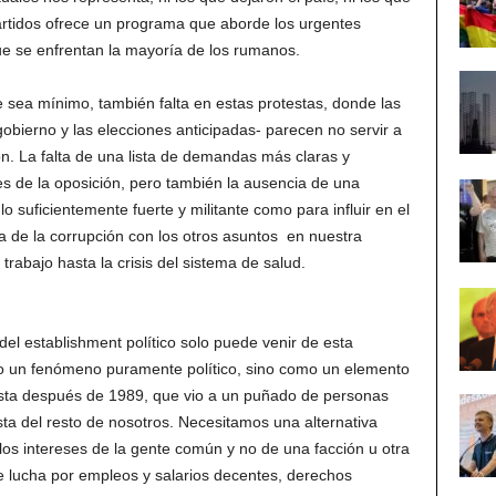
rtidos ofrece un programa que aborde los urgentes
e se enfrentan la mayoría de los rumanos.
ea mínimo, también falta en estas protestas, donde las
obierno y las elecciones anticipadas- parecen no servir a
ón. La falta de una lista de demandas más claras y
es de la oposición, pero también la ausencia de una
lo suficientemente fuerte y militante como para influir en el
ma de la corrupción con los otros asuntos en nuestra
rabajo hasta la crisis del sistema de salud.
del establishment político solo puede venir de esta
mo un fenómeno puramente político, sino como un elemento
lista después de 1989, que vio a un puñado de personas
ta del resto de nosotros. Necesitamos una alternativa
e los intereses de la gente común y no de una facción u otra
ue lucha por empleos y salarios decentes, derechos