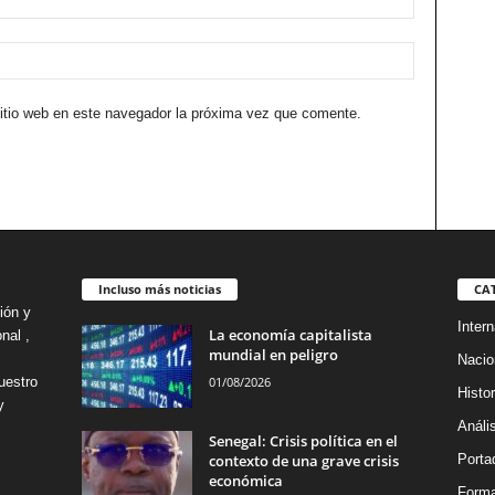
sitio web en este navegador la próxima vez que comente.
Incluso más noticias
CA
ión y
Intern
La economía capitalista
nal ,
mundial en peligro
Nacio
01/08/2026
uestro
Histor
y
Análi
Senegal: Crisis política en el
contexto de una grave crisis
Porta
económica
Forma