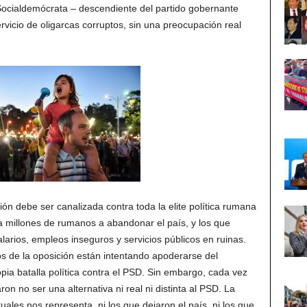
 Socialdemócrata – descendiente del partido gobernante
ervicio de oligarcas corruptos, sin una preocupación real
n debe ser canalizada contra toda la elite política rumana
n a millones de rumanos a abandonar el país, y los que
larios, empleos inseguros y servicios públicos en ruinas.
 de la oposición están intentando apoderarse del
pia batalla política contra el PSD. Sin embargo, cada vez
n no ser una alternativa ni real ni distinta al PSD. La
ales nos representa, ni los que dejaron el país, ni los que