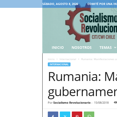
SÁBADO, AGOSTO 8, 2026
COMITÉ POR UNA IN
INICIO
NOSOTROS
TEMAS
Inicio
Internacional
Rumania: Manifestaciones a
INTERNACIONAL
Rumania: Ma
gubernamen
Por
Socialismo Revolucionario
-
15/08/2018