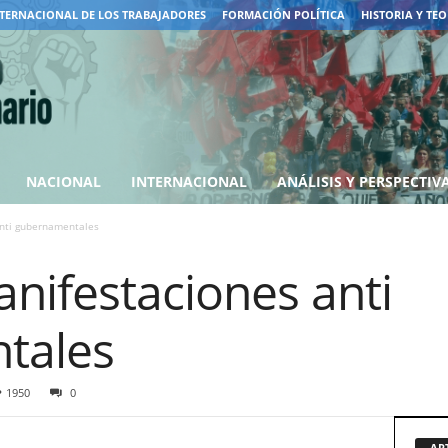
TERNACIONAL DE LOS TRABAJADORES
FORMACIÓN POLÍTICA
HISTORIA Y TEO
NACIONAL
INTERNACIONAL
ANÁLISIS Y PERSPECTIV
nti gubernamentales
nifestaciones anti
tales
1950
0
AR