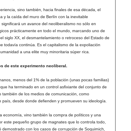
riencia, sino también, hacia finales de esa década, el
a y la caída del muro de Berlín con la inevitable
ue significará un avance del neoliberalismo no sólo en
gicos prácticamente en todo el mundo, marcando uno de
el siglo XX, el desmantelamiento o retroceso del Estado de
e todavía continúa. Es el capitalismo de la expoliación
 humanidad a una elite muy minoritaria súper rica.
s de este experimento neoliberal.
manos, menos del 1% de la población (unas pocas familias)
que ha terminado en un control asfixiante del conjunto de
no también de los medios de comunicación, como
te país, desde donde defienden y promueven su ideología.
la economía, vino también la compra de políticos y una
or este pequeño grupo de magnates que lo controla todo,
dó demostrado con los casos de corrupción de Soquimich,