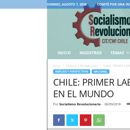
VIERNES, AGOSTO 7, 2026
COMITÉ POR UNA IN
INICIO
NOSOTROS
TEMAS
Inicio
Análisis y Perspectivas
CHILE: PRIMER LA
ANÁLISIS Y PERSPECTIVAS
NACIONAL
CHILE: PRIMER L
EN EL MUNDO
Por
Socialismo Revolucionario
-
06/09/2018