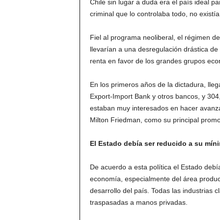
Chile sin lugar a duda era el país ideal pa
criminal que lo controlaba todo, no existía
Fiel al programa neoliberal, el régimen d
llevarían a una desregulación drástica d
renta en favor de los grandes grupos econ
En los primeros años de la dictadura, lle
Export-Import Bank y otros bancos, y 304
estaban muy interesados en hacer avanzar
Milton Friedman, como su principal promot
El Estado debía ser reducido a su mín
De acuerdo a esta política el Estado debí
economía, especialmente del área product
desarrollo del país. Todas las industrias
traspasadas a manos privadas.