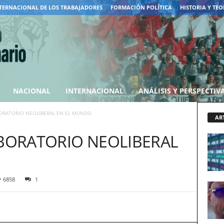
TERNACIONAL DE LOS TRABAJADORES
FORMACIÓN POLÍTICA
HISTORIA Y TEO
NACIONAL
INTERNACIONAL
ANÁLISIS Y PERSPECTIV
BORATORIO NEOLIBERAL EN EL MUNDO
AR
ABORATORIO NEOLIBERAL
6858
1