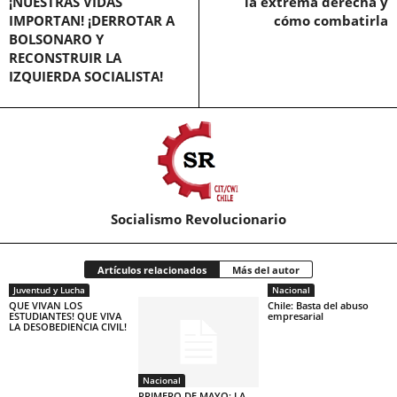
¡NUESTRAS VIDAS
la extrema derecha y
IMPORTAN! ¡DERROTAR A
cómo combatirla
BOLSONARO Y
RECONSTRUIR LA
IZQUIERDA SOCIALISTA!
Socialismo Revolucionario
Artículos relacionados
Más del autor
Juventud y Lucha
Nacional
QUE VIVAN LOS
Chile: Basta del abuso
ESTUDIANTES! QUE VIVA
empresarial
LA DESOBEDIENCIA CIVIL!
Nacional
PRIMERO DE MAYO: LA