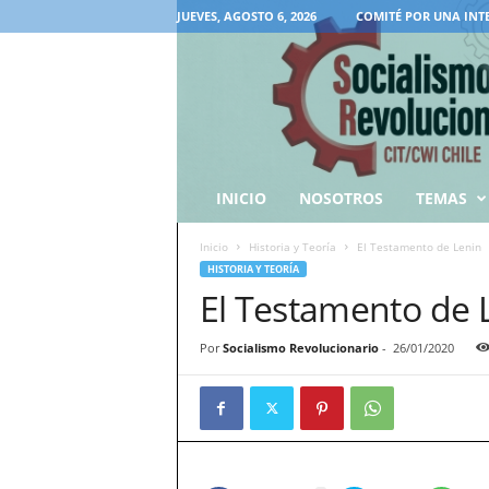
JUEVES, AGOSTO 6, 2026
COMITÉ POR UNA INT
INICIO
NOSOTROS
TEMAS
Inicio
Historia y Teoría
El Testamento de Lenin
HISTORIA Y TEORÍA
El Testamento de 
Por
Socialismo Revolucionario
-
26/01/2020