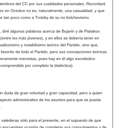
iembros del CC por sus cualidades personales. Recordaré
ev en Octubre no es, naturalmente, una casualidad, y que
te tan poco como a Trotsky de su no bolchevismo.
 diré algunas palabras acerca de Bujarin y de Piatakov.
(entre los más jóvenes), y en ellos se debería tener en
valiosísimo y notabilísimo teórico del Partido, sino que,
favorito de todo el Partido; pero sus concepciones teóricas
teramente marxistas, pues hay en él algo escolástico
comprendido por completo la dialéctica).
n duda de gran voluntad y gran capacidad, pero a quien
aspecto administrativo de los asuntos para que se pueda
.
 valederas sólo para el presente, en el supuesto de que
 no encuentren ocasión de completar sus conocimientos y de