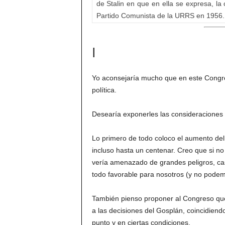
de Stalin en que en ella se expresa, l
Partido Comunista de la URRS en 1956.
I
Yo aconsejaría mucho que en este Congre
política.
Desearía exponerles las consideraciones
Lo primero de todo coloco el aumento de
incluso hasta un centenar. Creo que si n
vería amenazado de grandes peligros, cas
todo favorable para nosotros (y no podem
También pienso proponer al Congreso que, 
a las decisiones del Gosplán, coincidiend
punto y en ciertas condiciones.