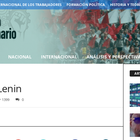
ERNACIONAL DE LOS TRABAJADORES
FORMACIÓN POLÍTICA
HISTORIA Y TEOR
NACIONAL
INTERNACIONAL
ANÁLISIS Y PERSPECTIV
AR
Lenin
1399
0