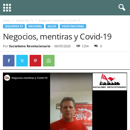
Inicio
Izquierda Tv
Negocios, mentiras y Covid-19
IZQUIERDA TV
NACIONAL
SALUD
VIDEO NACIONAL
Negocios, mentiras y Covid-19
Por
Socialismo Revolucionario
-
06/05/2020
1254
0