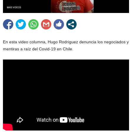
En esta video columna, Hugo Rodriguez denuncia los negociados y
mentiras a raíz del Covid-19 en Chile.