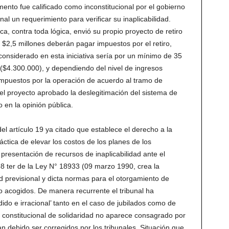
ento fue calificado como inconstitucional por el gobierno
nal un requerimiento para verificar su inaplicabilidad.
a, contra toda lógica, envió su propio proyecto de retiro
a $2,5 millones deberán pagar impuestos por el retiro,
 considerado en esta iniciativa sería por un mínimo de 35
$4.300.000), y dependiendo del nivel de ingresos
mpuestos por la operación de acuerdo al tramo de
el proyecto aprobado la deslegitimación del sistema de
 en la opinión pública.
el artículo 19 ya citado que establece el derecho a la
áctica de elevar los costos de los planes de los
 presentación de recursos de inaplicabilidad ante el
 38 ter de la Ley N° 18933 (09 marzo 1990, crea la
d previsional y dicta normas para el otorgamiento de
o acogidos. De manera recurrente el tribunal ha
o e irracional’ tanto en el caso de jubilados como de
io constitucional de solidaridad no aparece consagrado por
 debido ser corregidos por los tribunales. Situación que