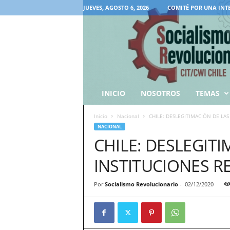
JUEVES, AGOSTO 6, 2026
COMITÉ POR UNA INT
INICIO
NOSOTROS
TEMAS
Inicio
Nacional
CHILE: DESLEGITIMACIÓN DE LAS
NACIONAL
CHILE: DESLEGITI
INSTITUCIONES R
Por
Socialismo Revolucionario
-
02/12/2020