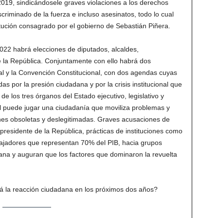
019, sindicándosele graves violaciones a los derechos
criminado de la fuerza e incluso asesinatos, todo lo cual
titución consagrado por el gobierno de Sebastián Piñera.
022 habrá elecciones de diputados, alcaldes,
 la República. Conjuntamente con ello habrá dos
al y la Convención Constitucional, con dos agendas cuyas
as por la presión ciudadana y por la crisis institucional que
e los tres órganos del Estado ejecutivo, legislativo y
el puede jugar una ciudadanía que moviliza problemas y
iones obsoletas y deslegitimadas. Graves acusaciones de
 al presidente de la República, prácticas de instituciones como
bajadores que representan 70% del PIB, hacia grupos
na y auguran que los factores que dominaron la revuelta
rá la reacción ciudadana en los próximos dos años?