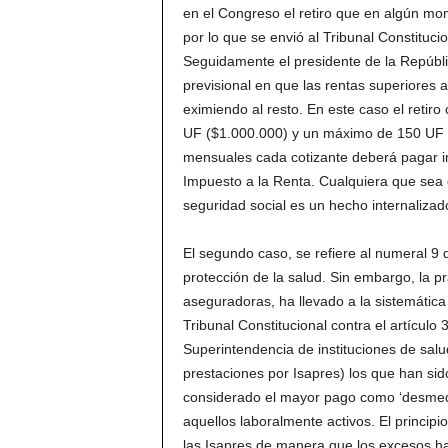
en el Congreso el retiro que en algún mom
por lo que se envió al Tribunal Constitucio
Seguidamente el presidente de la Repúblic
previsional en que las rentas superiores 
eximiendo al resto. En este caso el retiro
UF ($1.000.000) y un máximo de 150 UF (
mensuales cada cotizante deberá pagar i
Impuesto a la Renta. Cualquiera que sea 
seguridad social es un hecho internalizado
El segundo caso, se refiere al numeral 9 d
protección de la salud. Sin embargo, la pr
aseguradoras, ha llevado a la sistemática
Tribunal Constitucional contra el artículo
Superintendencia de instituciones de salu
prestaciones por Isapres) los que han sid
considerado el mayor pago como ‘desmedid
aquellos laboralmente activos. El princip
las Isapres de manera que los excesos han