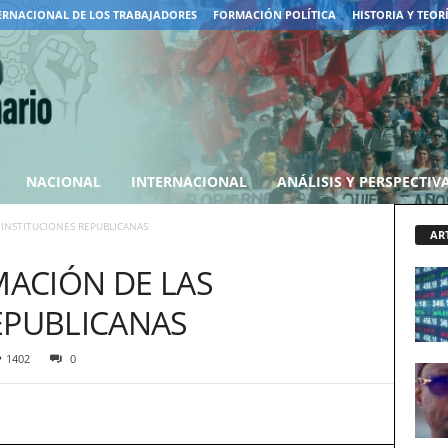
ERNACIONAL DE LOS TRABAJADORES
FORMACIÓN POLÍTICA
HISTORIA Y TEOR
NACIONAL
INTERNACIONAL
ANÁLISIS Y PERSPECTIV
 INSTITUCIONES REPUBLICANAS
AR
MACIÓN DE LAS
EPUBLICANAS
1402
0