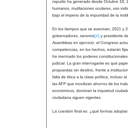
repudio ha generado desde Octubre 18, 2
humanos, mutilaciones oculares, uso indis
bajo el imperio de la impunidad de la ins
En los tiempos que se avecinan, 2021 y 2
gobernadores, seremis
[ii]
y presidente de
Asambleas en ejercicio: el Congreso actu
competencias, en los hechos, estarán fijad
ha mermado los poderes constitucionales d
judicial. La gran interrogante es qué pap
propuestas sin destino, frente a instituc
falta de ética a la clase política, incluso
las AFP que movilizan ahorros de los tra
económicos, dominan la inquietud ciudada
ciudadana siguen vigentes.
La cuestión final es: ¿qué formas adopta