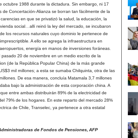
 de octubre 1988 durante la dictadura. Sin embargo, ni 17
os de Concertación-Alianza se borran tan fácilmente de la
arencias en que se privatizó la salud, la educación, la
vivienda social…allí reinó la ley del mercado, se incubaron
de los recursos naturales cuyo dominio le pertenece de
mprescriptible. A ello se agrega la infraestructura en
 aeropuertos, energía en manos de inversiones foráneas.
l pasado 20 de noviembre en un medio escrito de la
tion (de la República Popular China) de la más grande
 US$3 mil millones; a esta se sumaba Chilquinta, otra de las
 millones. De esa manera, concluía Matamala 3,7 millones
daba bajo la administración de esta corporación china. A
o que entre ambas distribuirán 89% de la electricidad de
o del 79% de los hogares. En este reparto del mercado 28%
ctrica de Chile, Transelec, ya pertenece a otra estatal
Administradoras de Fondos de Pensiones, AFP