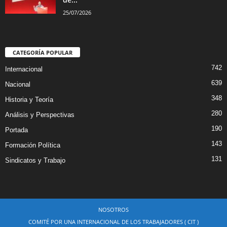
25/07/2026
CATEGORÍA POPULAR
742
Internacional
639
Nacional
348
Historia y Teoría
280
Análisis y Perspectivas
190
Portada
143
Formación Política
131
Sindicatos y Trabajo
NOSOTROS
COMITÉ POR UNA INTERNACIONAL DE LOS TRABAJADORES ( CIT )