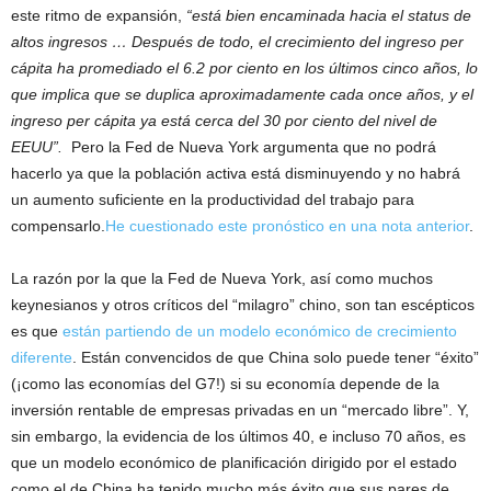
este ritmo de expansión,
“está bien encaminada hacia el status de
altos ingresos … Después de todo, el crecimiento del ingreso per
cápita ha promediado el 6.2 por ciento en los últimos cinco años, lo
que implica que se duplica aproximadamente cada once años, y el
ingreso per cápita ya está cerca del 30 por ciento del nivel de
EEUU”.
Pero la Fed de Nueva York argumenta que no podrá
hacerlo ya que la población activa está disminuyendo y no habrá
un aumento suficiente en la productividad del trabajo para
compensarlo.
He cuestionado est
e pronóstico en una nota anterior
.
La razón por la que la Fed de Nueva York, así como muchos
keynesianos y otros críticos del “milagro” chino, son tan escépticos
es que
están partiendo de un modelo económico de crecimiento
diferente
. Están convencidos de que China solo puede tener “éxito”
(¡como las economías del G7!) si su economía depende de la
inversión rentable de empresas privadas en un “mercado libre”. Y,
sin embargo, la evidencia de los últimos 40, e incluso 70 años, es
que un modelo económico de planificación dirigido por el estado
como el de China ha tenido mucho más éxito que sus pares de