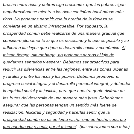
brecha entre ricos y pobres siga creciendo, que los pobres sigan
empobreciéndose mientras los ricos continúan haciéndose más
ricos.
No podemos permitir que la brecha de la riqueza se
convierta en un abismo infranqueable.
Por supuesto, la
prosperidad común debe realizarse de una manera gradual que
considere plenamente lo que es necesario y lo que es posible y se
adhiera a las leyes que rigen el desarrollo social y económico.
Al
mismo tiempo, sin embargo, no podemos darnos el lujo de
quedarnos sentados y esperar.
Debemos ser proactivos para
reducir las diferencias entre las regiones, entre las zonas urbanas
y rurales y entre los ricos y los pobres. Debemos promover el
progreso social integral y el desarrollo personal integral, y defender
la equidad social y la justicia, para que nuestra gente disfrute de
los frutos del desarrollo de una manera más justa. Deberíamos
asegurar que las personas tengan un sentido más fuerte de
realización, felicidad y seguridad y hacerlas sentir
que la
prosperidad común no es un lema vacío, sino un hecho concreto
que pueden ver y sentir por sí mismos
”. (los subrayados son míos).