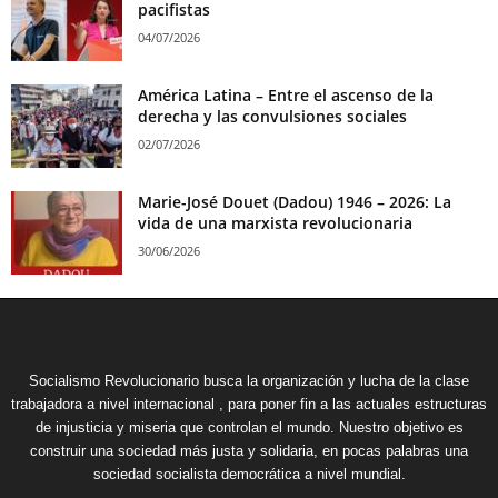
pacifistas
04/07/2026
América Latina – Entre el ascenso de la
derecha y las convulsiones sociales
02/07/2026
Marie-José Douet (Dadou) 1946 – 2026: La
vida de una marxista revolucionaria
30/06/2026
Socialismo Revolucionario busca la organización y lucha de la clase
trabajadora a nivel internacional , para poner fin a las actuales estructuras
de injusticia y miseria que controlan el mundo. Nuestro objetivo es
construir una sociedad más justa y solidaria, en pocas palabras una
sociedad socialista democrática a nivel mundial.