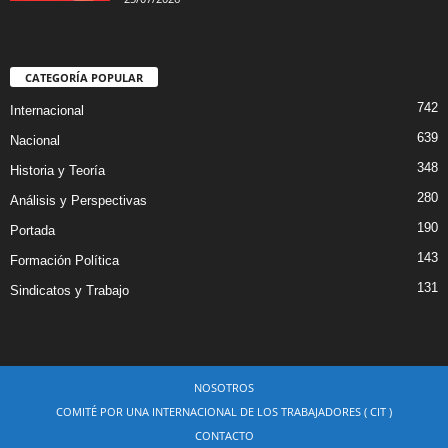
CATEGORÍA POPULAR
742
Internacional
639
Nacional
348
Historia y Teoría
280
Análisis y Perspectivas
190
Portada
143
Formación Política
131
Sindicatos y Trabajo
NOSOTROS
COMITÉ POR UNA INTERNACIONAL DE LOS TRABAJADORES ( CIT )
CONTACTO