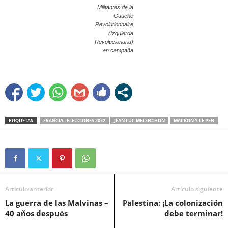
Militantes de la
Gauche
Revolutionnaire
(Izquierda
Revolucionaria)
en campaña
ETIQUETAS
FRANCIA - ELECCIONES 2022
JEAN LUC MELENCHON
MACRON Y LE PEN
Artículo anterior
Artículo siguiente
La guerra de las Malvinas –
Palestina: ¡La colonización
40 años después
debe terminar!