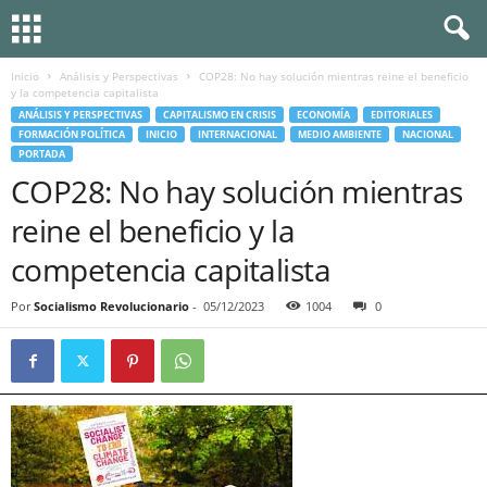
Inicio
Análisis y Perspectivas
COP28: No hay solución mientras reine el beneficio
y la competencia capitalista
ANÁLISIS Y PERSPECTIVAS
CAPITALISMO EN CRISIS
ECONOMÍA
EDITORIALES
FORMACIÓN POLÍTICA
INICIO
INTERNACIONAL
MEDIO AMBIENTE
NACIONAL
PORTADA
COP28: No hay solución mientras
reine el beneficio y la
competencia capitalista
Por
Socialismo Revolucionario
-
05/12/2023
1004
0