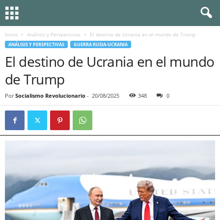
Inicio
Análisis y Perspectivas
El destino de Ucrania en el mundo de Trump
ANÁLISIS Y PERSPECTIVAS
GUERRA RUSIA-UCRANIA
El destino de Ucrania en el mundo
de Trump
Por
Socialismo Revolucionario
-
20/08/2025
348
0