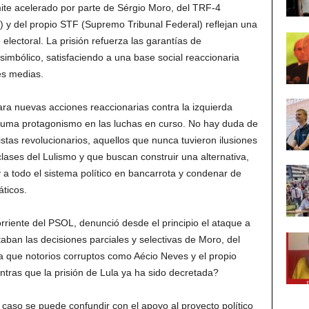
mite acelerado por parte de Sérgio Moro, del TRF-4
n) y del propio STF (Supremo Tribunal Federal) reflejan una
 electoral. La prisión refuerza las garantías de
simbólico, satisfaciendo a una base social reaccionaria
es medias.
ra nuevas acciones reaccionarias contra la izquierda
uma protagonismo en las luchas en curso. No hay duda de
stas revolucionarios, aquellos que nunca tuvieron ilusiones
 clases del Lulismo y que buscan construir una alternativa,
y a todo el sistema político en bancarrota y condenar de
ticos.
rriente del PSOL, denunció desde el principio el ataque a
aban las decisiones parciales y selectivas de Moro, del
 que notorios corruptos como Aécio Neves y el propio
tras que la prisión de Lula ya ha sido decretada?
caso se puede confundir con el apoyo al proyecto político