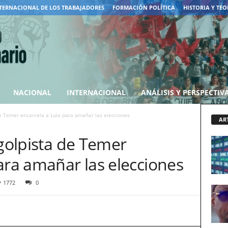
TERNACIONAL DE LOS TRABAJADORES
FORMACIÓN POLÍTICA
HISTORIA Y TEO
NACIONAL
INTERNACIONAL
ANÁLISIS Y PERSPECTIV
de Temer encarcela a Lula para amañar las elecciones
AR
 golpista de Temer
ara amañar las elecciones
1772
0