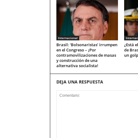
Internacional
Internac
Brasil: ‘Bolsonaristas’ irrumpen
¿Está e
en el Congreso – ¡Por
de Bras
contramovilizaciones de masas
un golp
y construcción de una
alternativa socialista!
DEJA UNA RESPUESTA