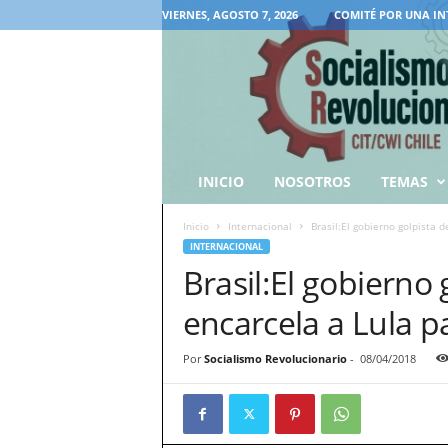
VIERNES, AGOSTO 7, 2026
COMITÉ POR UNA IN
INICIO
NOSOTROS
TEMAS
Inicio
Internacional
Brasil:El gobierno golpista 
INTERNACIONAL
Brasil:El gobierno
encarcela a Lula p
Por
Socialismo Revolucionario
-
08/04/2018