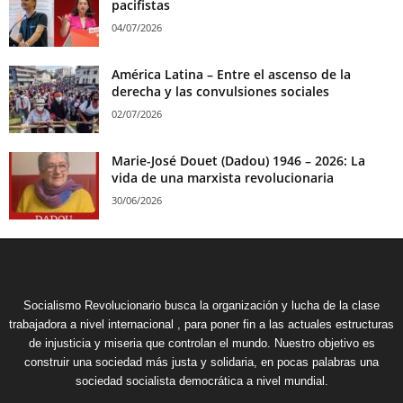
pacifistas
04/07/2026
América Latina – Entre el ascenso de la
derecha y las convulsiones sociales
02/07/2026
Marie-José Douet (Dadou) 1946 – 2026: La
vida de una marxista revolucionaria
30/06/2026
Socialismo Revolucionario busca la organización y lucha de la clase
trabajadora a nivel internacional , para poner fin a las actuales estructuras
de injusticia y miseria que controlan el mundo. Nuestro objetivo es
construir una sociedad más justa y solidaria, en pocas palabras una
sociedad socialista democrática a nivel mundial.