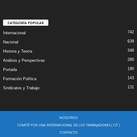
CATEGORÍA POPULAR
742
Internacional
639
Nacional
348
Historia y Teoría
280
Análisis y Perspectivas
190
Portada
143
Formación Política
131
Sindicatos y Trabajo
NOSOTROS
COMITÉ POR UNA INTERNACIONAL DE LOS TRABAJADORES ( CIT )
CONTACTO