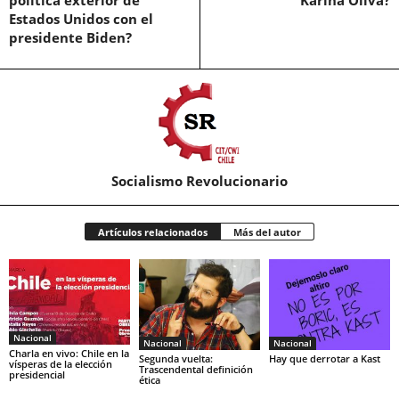
política exterior de
Karina Oliva?
Estados Unidos con el
presidente Biden?
Socialismo Revolucionario
Artículos relacionados
Más del autor
Nacional
Nacional
Nacional
Charla en vivo: Chile en la
Segunda vuelta:
Hay que derrotar a Kast
vísperas de la elección
Trascendental definición
presidencial
ética