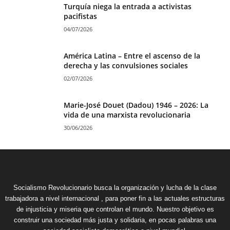
Turquía niega la entrada a activistas
pacifistas
04/07/2026
América Latina – Entre el ascenso de la
derecha y las convulsiones sociales
02/07/2026
Marie-José Douet (Dadou) 1946 – 2026: La
vida de una marxista revolucionaria
30/06/2026
Socialismo Revolucionario busca la organización y lucha de la clase
trabajadora a nivel internacional , para poner fin a las actuales estructuras
de injusticia y miseria que controlan el mundo. Nuestro objetivo es
construir una sociedad más justa y solidaria, en pocas palabras una