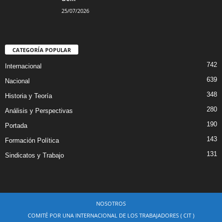
25/07/2026
CATEGORÍA POPULAR
742
Internacional
639
Nacional
348
Historia y Teoría
280
Análisis y Perspectivas
190
Portada
143
Formación Política
131
Sindicatos y Trabajo
NOSOTROS
COMITÉ POR UNA INTERNACIONAL DE LOS TRABAJADORES ( CIT )