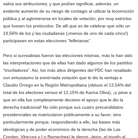
sabía sus atribuciones; y que podían significar, además, un
evidente aumento de su riesgo de contagio al utilizar la locomoción
pública y al aglomerarse en locales de votación, por muy estrictos
que fuesen los protocolos. De allí que es de celebrar que sólo un
19,56% de los y las ciudadanas (¡menos de uno de cada cinco!)
participasen en estas elecciones “fellinianas”.
Pero si surrealistas fueron las elecciones mismas, más lo han sido
las interpretaciones que de ellas han dado algunos de los partidos
“triunfadores”. Así, los más altos dirigentes del PDC han resaltado
con entusiasmo la esmirriada votación que le dio la ventaja a
Claudio Orrego en la Región Metropolitana (obtuvo el 13,54% del
total de los electores versus el 12,15% de Karina Oliva), ¡y pese a
que en ella fue completamente decisivo el apoyo que le dio la
derecha tradicional! No sólo porque sus cuatro precandidatos
presidenciales se matricularon públicamente a su favor; sino
particularmente porque, respondiendo a ello, las bases más
ideológicas y de poder económico de la derecha (las de Las
Condes, Vitacura y Lo Barnechea) le dieron –lejos- el triunfo al