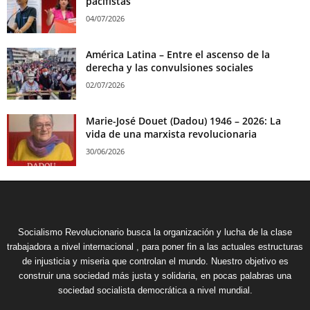
pacifistas
04/07/2026
América Latina – Entre el ascenso de la
derecha y las convulsiones sociales
02/07/2026
Marie-José Douet (Dadou) 1946 – 2026: La
vida de una marxista revolucionaria
30/06/2026
Socialismo Revolucionario busca la organización y lucha de la clase
trabajadora a nivel internacional , para poner fin a las actuales estructuras
de injusticia y miseria que controlan el mundo. Nuestro objetivo es
construir una sociedad más justa y solidaria, en pocas palabras una
sociedad socialista democrática a nivel mundial.