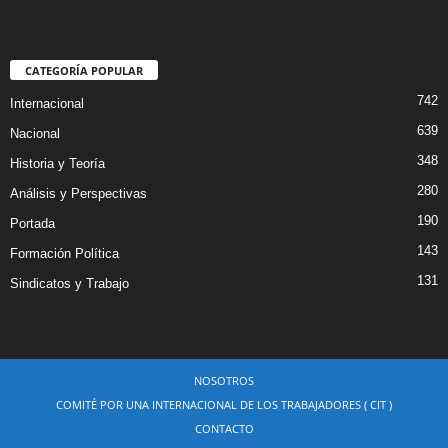
CATEGORÍA POPULAR
742
Internacional
639
Nacional
348
Historia y Teoría
280
Análisis y Perspectivas
190
Portada
143
Formación Política
131
Sindicatos y Trabajo
NOSOTROS
COMITÉ POR UNA INTERNACIONAL DE LOS TRABAJADORES ( CIT )
CONTACTO