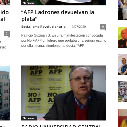
Nacional
lido
“AFP Ladrones devuelvan la
bal
plata”
Socialismo Revolucionario
-
11/07/2020
0
0
Patricio Guzmán S. En una manifestación convocada
por No + AFP un letrero que portaba una señora escrito
e
por ella misma, simplemente decía: “AFP...
etiro
Nacional