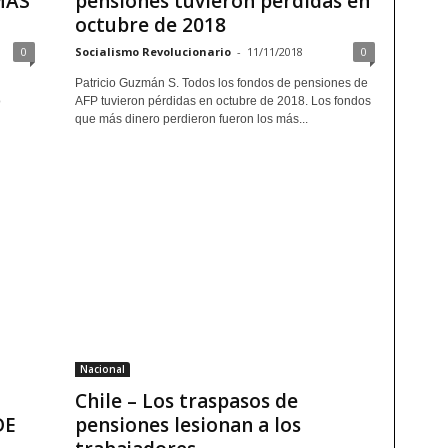
MÁS
pensiones tuvieron pérdidas en
octubre de 2018
0
Socialismo Revolucionario
-
11/11/2018
0
Patricio Guzmán S. Todos los fondos de pensiones de
o
AFP tuvieron pérdidas en octubre de 2018. Los fondos
que más dinero perdieron fueron los más...
Nacional
Chile – Los traspasos de
DE
pensiones lesionan a los