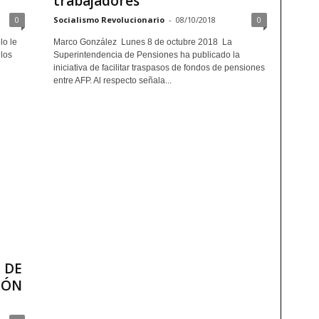
trabajadores
0
Socialismo Revolucionario
-
08/10/2018
0
lo le
Marco González Lunes 8 de octubre 2018 La
 los
Superintendencia de Pensiones ha publicado la
iniciativa de facilitar traspasos de fondos de pensiones
entre AFP. Al respecto señala...
 DE
IÓN