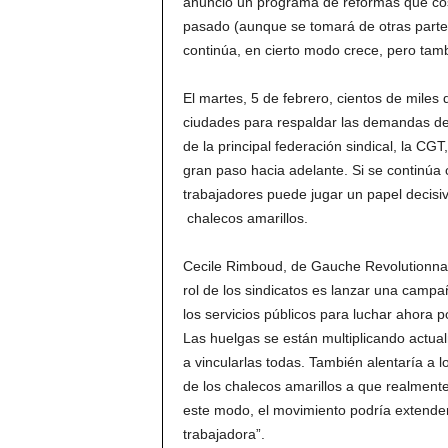
anunció un programa de reformas que cost
pasado (aunque se tomará de otras partes
continúa, en cierto modo crece, pero tamb
El martes, 5 de febrero, cientos de miles 
ciudades para respaldar las demandas de
de la principal federación sindical, la CGT
gran paso hacia adelante. Si se continúa c
trabajadores puede jugar un papel decisi
chalecos amarillos.
Cecile Rimboud, de Gauche Revolutionnair
rol de los sindicatos es lanzar una campa
los servicios públicos para luchar ahora 
Las huelgas se están multiplicando actua
a vincularlas todas. También alentaría a
de los chalecos amarillos a que realment
este modo, el movimiento podría extende
trabajadora”.