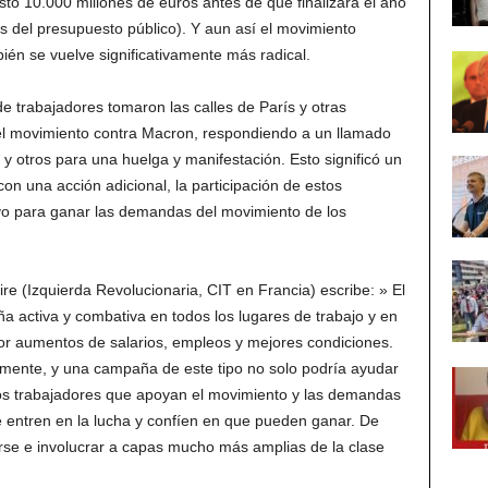
ó 10.000 millones de euros antes de que finalizara el año
 del presupuesto público). Y aun así el movimiento
ién se vuelve significativamente más radical.
de trabajadores tomaron las calles de París y otras
l movimiento contra Macron, respondiendo a un llamado
, y otros para una huelga y manifestación. Esto significó un
on una acción adicional, la participación de estos
vo para ganar las demandas del movimiento de los
e (Izquierda Revolucionaria, CIT en Francia) escribe: » El
ña activa y combativa en todos los lugares de trabajo y en
por aumentos de salarios, empleos y mejores condiciones.
lmente, y una campaña de este tipo no solo podría ayudar
 los trabajadores que apoyan el movimiento y las demandas
e entren en la lucha y confíen en que pueden ganar. De
rse e involucrar a capas mucho más amplias de la clase