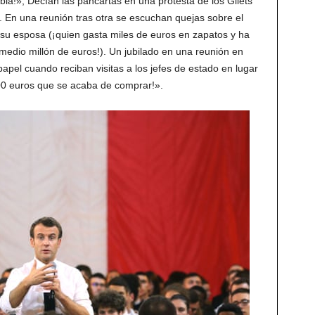
la!», Decían las pancartas en una protesta de los Gilets
 En una reunión tras otra se escuchan quejas sobre el
y su esposa (¡quien gasta miles de euros en zapatos y ha
 medio millón de euros!). Un jubilado en una reunión en
apel cuando reciban visitas a los jefes de estado en lugar
000 euros que se acaba de comprar!».