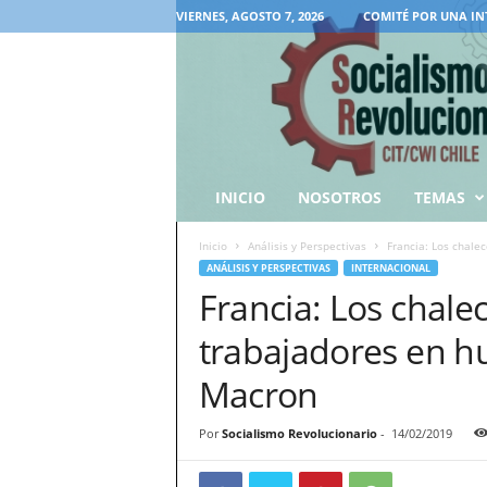
VIERNES, AGOSTO 7, 2026
COMITÉ POR UNA IN
INICIO
NOSOTROS
TEMAS
Inicio
Análisis y Perspectivas
Francia: Los chalec
ANÁLISIS Y PERSPECTIVAS
INTERNACIONAL
Francia: Los chalec
trabajadores en h
Macron
Por
Socialismo Revolucionario
-
14/02/2019