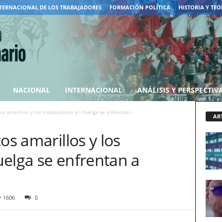
TERNACIONAL DE LOS TRABAJADORES
FORMACIÓN POLÍTICA
HISTORIA Y TEO
NACIONAL
INTERNACIONAL
ANÁLISIS Y PERSPECTIV
os amarillos y los trabajadores en huelga se enfrentan...
AR
os amarillos y los
uelga se enfrentan a
1606
0