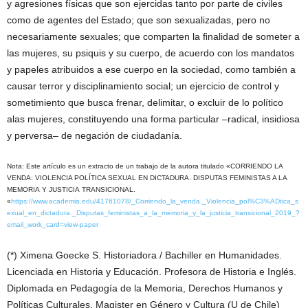
y agresiones físicas que son ejercidas tanto por parte de civiles
como de agentes del Estado; que son sexualizadas, pero no
necesariamente sexuales; que comparten la ﬁnalidad de someter a
las mujeres, su psiquis y su cuerpo, de acuerdo con los mandatos
y papeles atribuidos a ese cuerpo en la sociedad, como también a
causar terror y disciplinamiento social; un ejercicio de control y
sometimiento que busca frenar, delimitar, o excluir de lo político
alas mujeres, constituyendo una forma particular –radical, insidiosa
y perversa– de negación de ciudadanía.
Nota: Este artículo es un extracto de un trabajo de la autora titulado «CORRIENDO LA
VENDA: VIOLENCIA POLÍTICA SEXUAL EN DICTADURA. DISPUTAS FEMINISTAS A LA
MEMORIA Y JUSTICIA TRANSICIONAL.
«
https://www.academia.edu/41761078/_Corriendo_la_venda._Violencia_pol%C3%ADtica_s
exual_en_dictadura._Disputas_feministas_a_la_memoria_y_la_justicia_transicional_2019_?
email_work_card=view-paper
(*) Ximena Goecke S. Historiadora / Bachiller en Humanidades.
Licenciada en Historia y Educación. Profesora de Historia e Inglés.
Diplomada en Pedagogía de la Memoria, Derechos Humanos y
Políticas Culturales. Magister en Género y Cultura (U de Chile)