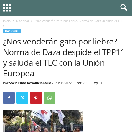
Inicio
Nacional
¿Nos venderán gato por liebre? Norma de Daza despide el TPP11
y...
NACIONAL
¿Nos venderán gato por liebre?
Norma de Daza despide el TPP11
y saluda el TLC con la Unión
Europea
Por
Socialismo Revolucionario
-
20/03/2022
795
0