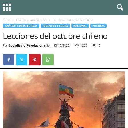
Inicio
Análisis y Perspectivas
Lecciones del octubre chileno
ANÁLISIS Y PERSPECTIVAS
JUVENTUD Y LUCHA
NACIONAL
PORTADA
Lecciones del octubre chileno
Por
Socialismo Revolucionario
-
15/10/2022
1233
0