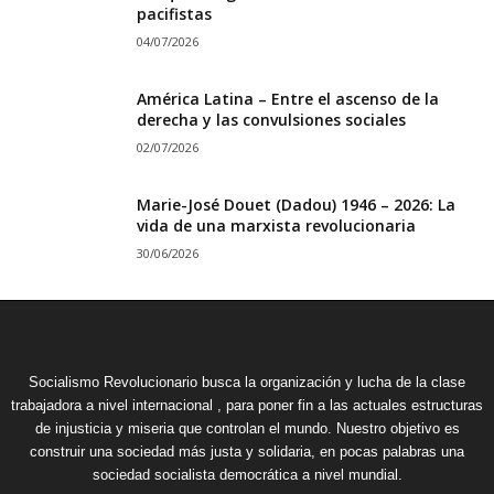
pacifistas
04/07/2026
América Latina – Entre el ascenso de la
derecha y las convulsiones sociales
02/07/2026
Marie-José Douet (Dadou) 1946 – 2026: La
vida de una marxista revolucionaria
30/06/2026
Socialismo Revolucionario busca la organización y lucha de la clase
trabajadora a nivel internacional , para poner fin a las actuales estructuras
de injusticia y miseria que controlan el mundo. Nuestro objetivo es
construir una sociedad más justa y solidaria, en pocas palabras una
sociedad socialista democrática a nivel mundial.