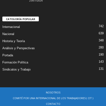
25/07/2026
CATEGORÍA POPULAR
742
Internacional
639
Nacional
348
Historia y Teoría
280
Análisis y Perspectivas
190
Portada
143
Formación Política
131
Sindicatos y Trabajo
NOSOTROS
COMITÉ POR UNA INTERNACIONAL DE LOS TRABAJADORES ( CIT )
CONTACTO